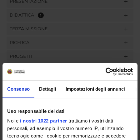
PRESENTAZIONE
DIDATTICA
1
TERZA MISSIONE
RICERCA
PROGETTI
PUBBLICAZIONI
INCARICHI
Consenso
Dettagli
Impostazioni degli annunci
In
Uso responsabile dei dati
ORGANIZZAZIONE
Noi e
i nostri 1022 partner
trattiamo i vostri dati
personali, ad esempio il vostro numero IP, utilizzando
GOVERNANCE
tecnologie come i cookie per memorizzare e accedere