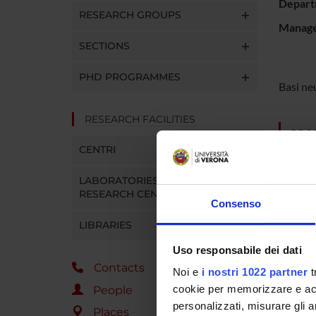
Depart
RESEARCH GROUPS
Manager
SECTIONS
PHD PROGRAMMES
Basi ne
RESEARCH FACILITIES
PROJ
CENTRI
Carlo A
LABORATORIES AND
RESEARCH CENTRES
Consenso
LIBRARIES
COLL
Uso responsabile dei dati
Emilia
Contacts
Noi e
i nostri 1022 partner
t
cookie per memorizzare e acce
People
personalizzati, misurare gli an
Places