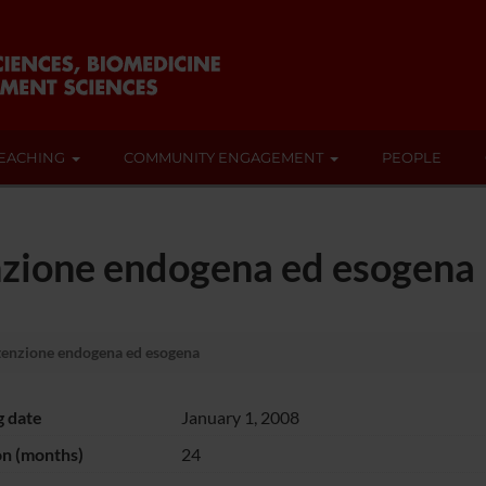
EACHING
COMMUNITY ENGAGEMENT
PEOPLE
enzione endogena ed esogena
ttenzione endogena ed esogena
g date
January 1, 2008
on (months)
24