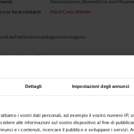
ments
Neurosciences, Biomedicine and Moveme
s or local contacts
Marzi Carlo Alberto
urali dell'attenzione endogena ed esogena
ECT PARTICIPANTS
lberto Marzi
Emeritus Professor
Elena Na
Dettagli
Impostazioni degli annunci
ABORATORI ESTERNI
no Macaluso
Fondazione Santa Lucia
IRCCS - Roma
rattiamo i vostri dati personali, ad esempio il vostro numero IP, 
dere alle informazioni sul vostro dispositivo al fine di pubblica
nunci e i contenuti, ricercare il pubblico e sviluppare i servizi. A