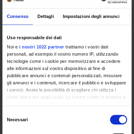
nell’ottica di costruire un quadro teorico articolato e
preciso per il futuro sviluppo di specifiche strategie di
Consenso
Dettagli
Impostazioni degli annunci
In
riabilitazione che possano sfruttare gli effetti benefici delle
ricompense.
Uso responsabile dei dati
Importo complessivo finanziato: Euro 260.000
Noi e
i nostri 1022 partner
trattiamo i vostri dati
personali, ad esempio il vostro numero IP, utilizzando
SPONSORS:
tecnologie come i cookie per memorizzare e accedere
alle informazioni sul vostro dispositivo al fine di
Fondazione Cariverona
pubblicare annunci e contenuti personalizzati, misurare
Funds:
assigned and managed by the department
gli annunci e i contenuti, ricercare il pubblico e sviluppare
i servizi. Avete la possibilità di scegliere chi utilizza i
vostri dati e per quali scopi. Le vostre scelte in materia di
PROJECT PARTICIPANTS
privacy sono applicabili solo su questa proprietà digitale
in cui avete effettuato le vostre scelte. È possibile
Selezione
Paola Cesari
modificare o revocare il proprio consenso in qualsiasi
Necessari
del
Leonardo Chelazzi
momento dalla Dichiarazione sui cookie o facendo clic
consenso
Full Professor
sull'icona di attivazione della privacy.