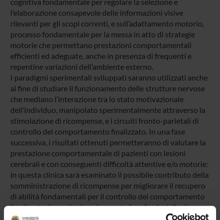
cognitiva fondamentale per regolare la selezione e
l’elaborazione consapevole delle informazioni visive
rilevanti per gli scopi correnti, e sull’adattamento motorio,
processo fondamentale per la messa in atto di strategie
motorie che permettano prestazioni comportamentali
efficienti ed adeguate, anche in presenza di frequenti e
repentine variazioni dell’ambiente esterno.
I paradigmi sperimentali sviluppati saranno utilizzati anche
al fine di studiare il funzionamento delle strutture nervose
che mediano l’interazione tra lo stato motivazionale
dell’individuo, manipolato sperimentalmente attraverso la
stimolazione di ricompense, e i circuiti fronto-parietali di
controllo del comportamento finalizzato. In una fase
successiva, i risultati ottenuti permetteranno di valutare la
prestazione comportamentale di pazienti con lesioni
cerebrali e con conseguenti difficoltà attentive e/o motorie:
in questa clinica sarà esaminato il possibile contributo della
somministrazione di ricompense per migliorare il recupero
di abilità fondamentali per il controllo del comportamento
finalizzato. In particolare, in questa fase finale della ricerca,
si utilizzeranno le conoscenze precedentemente acquisite