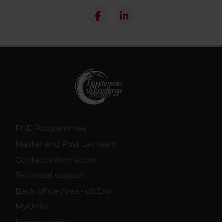
PhD Programmes
Master and Post Lauream
Contact information
Technical support
Back office Area - dbErw
MyUnivr