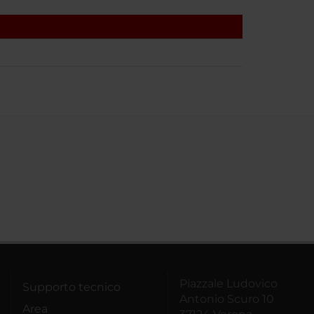
Piazzale Ludovico
Supporto tecnico
Antonio Scuro 10
Area