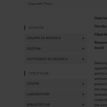
Cope with Them.
Data in
Durata 
ATTIVITÀ
Diparti
GRUPPI DI RICERCA
Respons
locali)
SEZIONI
DOTTORATI DI RICERCA
Sensory 
appetit
and to 
STRUTTURE
achieve
CENTRI
potent 
the imp
LABORATORI
(includi
underst
BIBLIOTECHE
the per