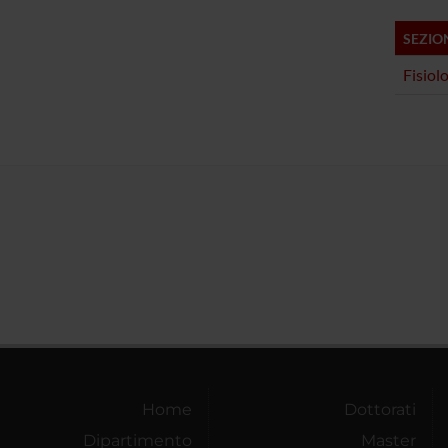
SEZIO
Fisiol
Home
Dottorati
Dipartimento
Master