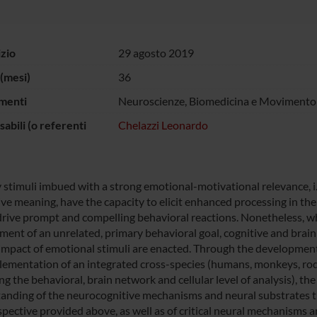
izio
29 agosto 2019
(mesi)
36
menti
Neuroscienze, Biomedicina e Movimento
abili (o referenti
Chelazzi Leonardo
stimuli imbued with a strong emotional-motivational relevance, i.e.
ive meaning, have the capacity to elicit enhanced processing in th
drive prompt and compelling behavioral reactions. Nonetheless, wh
ment of an unrelated, primary behavioral goal, cognitive and brai
impact of emotional stimuli are enacted. Through the developmen
lementation of an integrated cross-species (humans, monkeys, ro
ng the behavioral, brain network and cellular level of analysis), the
anding of the neurocognitive mechanisms and neural substrates that
spective provided above, as well as of critical neural mechanisms 