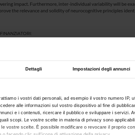
ering impact. Furthermore, inter-individual variability will be e
prove the relevance and solidity of neurocognitive principles identi
 FINANZIATORI:
 PRIN
Finanziamento:
assegnato e gestito dal 
Programma:
PRIN
Dettagli
Impostazioni degli annunci
ECIPANTI AL PROGETTO
do Chelazzi
Professore ordinario
rattiamo i vostri dati personali, ad esempio il vostro numero IP, 
dere alle informazioni sul vostro dispositivo al fine di pubblica
nunci e i contenuti, ricercare il pubblico e sviluppare i servizi. A
r quali scopi. Le vostre scelte in materia di privacy sono applicabi
ABORATORI ESTERNI
to le vostre scelte. È possibile modificare o revocare il proprio 
tto Sacchetti
Università degli Studi di
Chiara Sp
 o facendo clic sull'icona di attivazione della privacy.