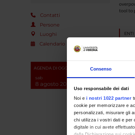
overpow
tool to 
Contatti
Persone
ENTI
Luoghi
Calendario
MIUR -
AGENDA DI OGGI
Consenso
sab
PART
8 agosto 2026
Uso responsabile dei dati
Leonar
Noi e
i nostri 1022 partner
t
cookie per memorizzare e acce
personalizzati, misurare gli an
chi utilizza i vostri dati e pe
COLL
digitale in cui avete effettua
Benede
dalla Dichiarazione sui cookie