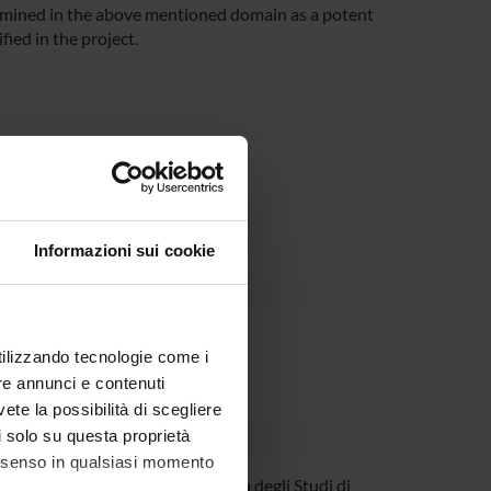
xamined in the above mentioned domain as a potent
fied in the project.
Dipartimento
Informazioni sui cookie
utilizzando tecnologie come i
re annunci e contenuti
vete la possibilità di scegliere
li solo su questa proprietà
consenso in qualsiasi momento
ironelli
Università degli Studi di