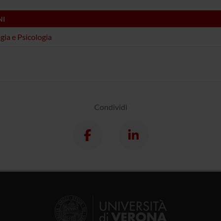
NI
ogia e Psicologia
Condividi