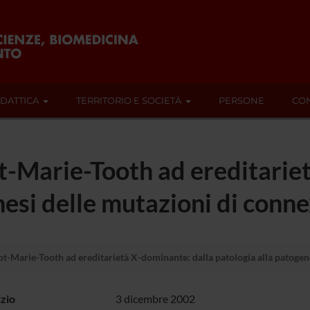
IDATTICA
TERRITORIO E SOCIETÀ
PERSONE
CON
t-Marie-Tooth ad ereditarie
nesi delle mutazioni di conn
t-Marie-Tooth ad ereditarietà X-dominante: dalla patologia alla patogen
izio
3 dicembre 2002