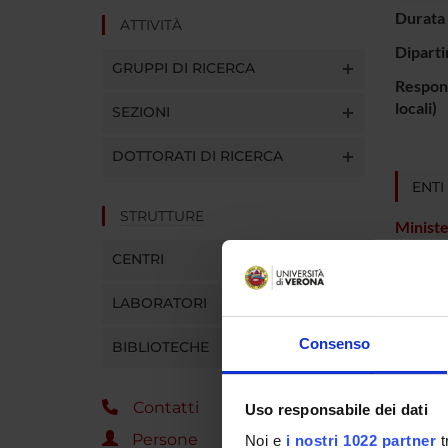
Durata 
ATTIVITÀ
Diparti
GRUPPI DI RICERCA
Respons
locali)
SEZIONI
DOTTORATI DI RICERCA
ENTI
STRUTTURE
Ministe
dell'Un
CENTRI
Ricerc
LABORATORI
PART
Consenso
BIBLIOTECHE
Diana 
Contatti
Uso responsabile dei dati
Flavio 
Persone
Noi e
i nostri 1022 partner
t