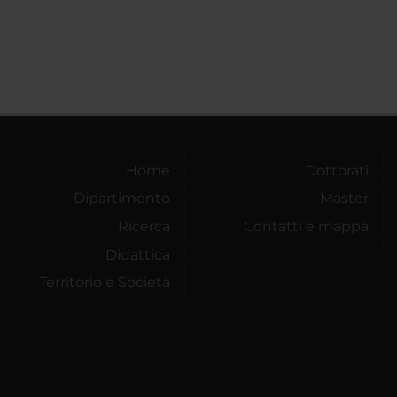
Home
Dottorati
Dipartimento
Master
Ricerca
Contatti e mappa
Didattica
Territorio e Società