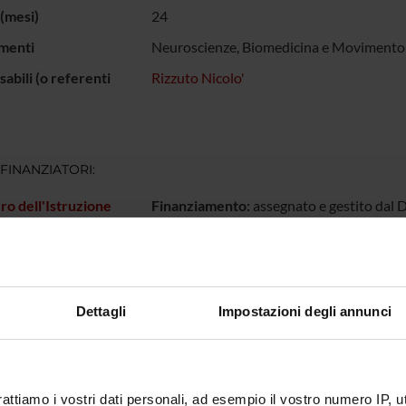
(mesi)
24
menti
Neuroscienze, Biomedicina e Movimento
abili (o referenti
Rizzuto Nicolo'
 FINANZIATORI:
ro dell'Istruzione
Finanziamento:
assegnato e gestito dal 
iversità e della
a
ECIPANTI AL PROGETTO
Dettagli
Impostazioni degli annunci
Bazan
Nicolo' 
Fenzi
Alessand
rattiamo i vostri dati personali, ad esempio il vostro numero IP, 