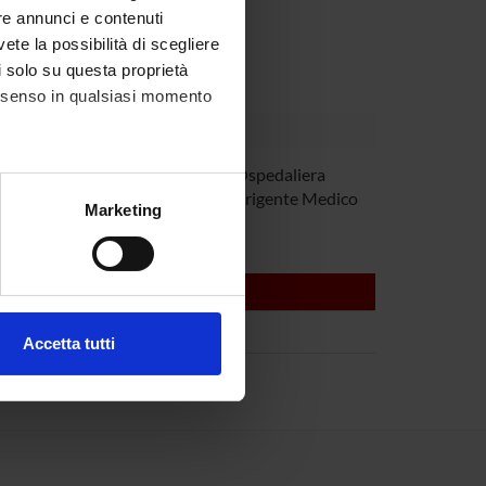
re annunci e contenuti
vete la possibilità di scegliere
li solo su questa proprietà
consenso in qualsiasi momento
Cavallaro
Azienda Ospedaliera
Verona Dirigente Medico
alche metro,
Marketing
e specifiche (impronte
ezione dettagli
. Puoi
Accetta tutti
l media e per analizzare il
ostri partner che si occupano
azioni che hai fornito loro o