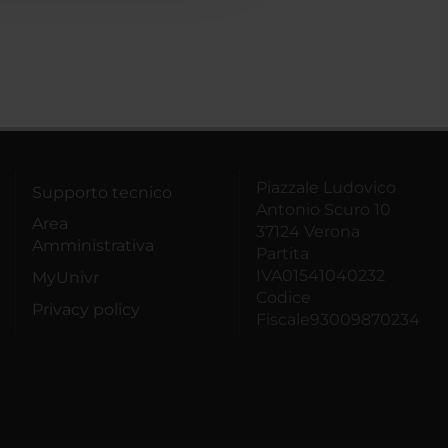
Piazzale Ludovico
Supporto tecnico
Antonio Scuro 10
Area
37124 Verona
Amministrativa
Partita
IVA01541040232
MyUnivr
Codice
Privacy policy
Fiscale93009870234