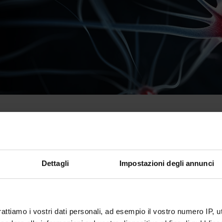
hysiological recordings of cells in cultures and on slices of tissue.
Dettagli
Impostazioni degli annunci
Members
Servizi
Announcements
Avai
gli
1
rattiamo i vostri dati personali, ad esempio il vostro numero IP, 