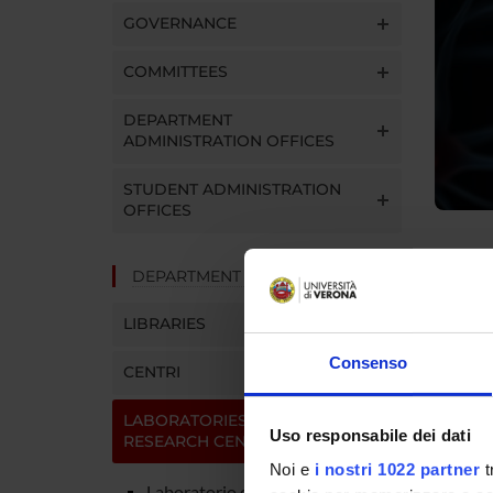
GOVERNANCE
COMMITTEES
DEPARTMENT
ADMINISTRATION OFFICES
STUDENT ADMINISTRATION
OFFICES
DEPARTMENT FACILITIES
Electrop
LIBRARIES
Consenso
CENTRI
Detta
LABORATORIES AND
Uso responsabile dei dati
RESEARCH CENTRES
Noi e
i nostri 1022 partner
t
Laboratorio di Antropometria