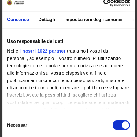
AREE DI RICERCA COINVOLTE DAL PROGETTO
Psychiatry
Consenso
Dettagli
Impostazioni degli annunci
In
Uso responsabile dei dati
SEZIONI
Noi e
i nostri 1022 partner
trattiamo i vostri dati
Psichiatria
personali, ad esempio il vostro numero IP, utilizzando
tecnologie come i cookie per memorizzare e accedere
alle informazioni sul vostro dispositivo al fine di
pubblicare annunci e contenuti personalizzati, misurare
gli annunci e i contenuti, ricercare il pubblico e sviluppare
ATTIVITÀ
i servizi. Avete la possibilità di scegliere chi utilizza i
vostri dati e per quali scopi. Le vostre scelte in materia di
GRUPPI DI RICERCA
privacy sono applicabili solo su questa proprietà digitale
in cui avete effettuato le vostre scelte. È possibile
SEZIONI
Selezione
modificare o revocare il proprio consenso in qualsiasi
Necessari
del
DOTTORATI DI RICERCA
momento dalla Dichiarazione sui cookie o facendo clic
consenso