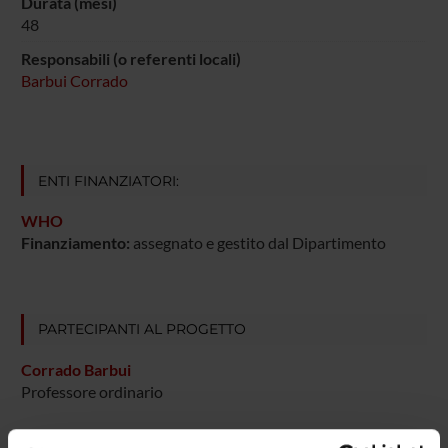
Durata (mesi)
48
Responsabili (o referenti locali)
Barbui Corrado
ENTI FINANZIATORI:
WHO
Finanziamento:
assegnato e gestito dal Dipartimento
PARTECIPANTI AL PROGETTO
Corrado Barbui
Professore ordinario