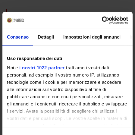
PROJECT PARTICIPANTS
Mario Rosario Buffelli
Full Professor
Consenso
Dettagli
Impostazioni degli annunci
In
Alberto Cangiano
Erika Lorenzetto
Uso responsabile dei dati
Temporary Professor
Noi e
i nostri 1022 partner
trattiamo i vostri dati
personali, ad esempio il vostro numero IP, utilizzando
tecnologie come i cookie per memorizzare e accedere
SECTIONS
alle informazioni sul vostro dispositivo al fine di
pubblicare annunci e contenuti personalizzati, misurare
Physiology and Psychology Section
gli annunci e i contenuti, ricercare il pubblico e sviluppare
i servizi. Avete la possibilità di scegliere chi utilizza i
vostri dati e per quali scopi. Le vostre scelte in materia di
privacy sono applicabili solo su questa proprietà digitale
ACTIVITIES
in cui avete effettuato le vostre scelte. È possibile
Selezione