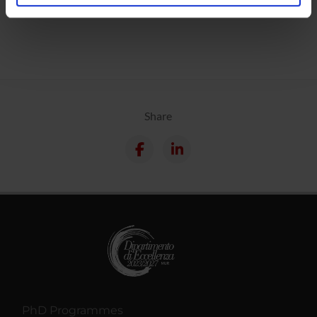
Calendar
analizzare il nostro traffico. Condividiamo inoltre
informazioni sul modo in cui utilizzi il nostro sito con i
nostri partner che si occupano di analisi dei dati web,
pubblicità e social media, i quali potrebbero combinarle
con altre informazioni che hai fornito loro o che hanno
raccolto dal tuo utilizzo dei loro servizi.
Share
PhD Programmes