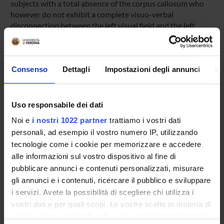
subjects with a total absence of the corpus callosum who
however do not exhibit a complete visuo-verbal
disconnection between the left visual field and the left
hemisphere.
Consenso
Dettagli
Impostazioni degli annunci
In
SPONSORS:
Ministero dell'Istruzione dell'Università e della Ricerca
Funds:
assigned and managed by the department
Uso responsabile dei dati
Noi e
i nostri 1022 partner
trattiamo i vostri dati
personali, ad esempio il vostro numero IP, utilizzando
PROJECT PARTICIPANTS
tecnologie come i cookie per memorizzare e accedere
alle informazioni sul vostro dispositivo al fine di
Giovanni Berlucchi
pubblicare annunci e contenuti personalizzati, misurare
Emeritus Professor
gli annunci e i contenuti, ricercare il pubblico e sviluppare
Mirta Fiorio
i servizi. Avete la possibilità di scegliere chi utilizza i
Full Professor
vostri dati e per quali scopi. Le vostre scelte in materia di
privacy sono applicabili solo su questa proprietà digitale
Andrea Peru