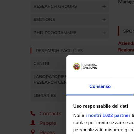
Manager
RESEARCH GROUPS
SECTIONS
SPO
PHD PROGRAMMES
Aziend
Region
RESEARCH FACILITIES
CENTRI
PROJ
LABORATORIES AND
RESEARCH CENTRES
Michele
Consenso
LIBRARIES
RESEA
Uso responsabile dei dati
Contacts
Noi e
i nostri 1022 partner
t
Psychi
cookie per memorizzare e acce
People
personalizzati, misurare gli an
Places