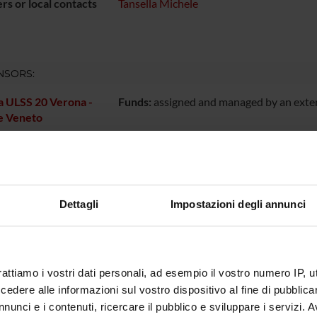
s or local contacts
Tansella Michele
NSORS:
a ULSS 20 Verona -
Funds:
assigned and managed by an exte
e Veneto
ECT PARTICIPANTS
 Tansella
Dettagli
Impostazioni degli annunci
RCH AREAS INVOLVED IN THE PROJECT
rattiamo i vostri dati personali, ad esempio il vostro numero IP, 
atry
dere alle informazioni sul vostro dispositivo al fine di pubblica
nunci e i contenuti, ricercare il pubblico e sviluppare i servizi. A