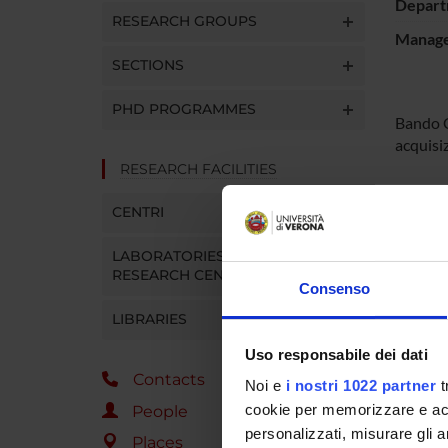
Depart
RESEARCH GROUPS
Manager
SECTIONS
PHD PROGRAMMES
Bando C
acquisi
RESEARCH FACILITIES
SPO
CENTRI
LABORATORIES AND
RESEARCH CENTRES
Consenso
LIBRARIES
PROJ
Uso responsabile dei dati
Contacts
Paola C
Noi e
i nostri 1022 partner
t
cookie per memorizzare e acce
People
personalizzati, misurare gli an
Places