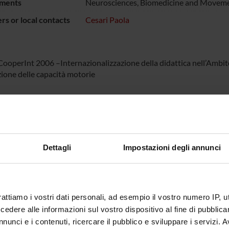
ments
Neurosciences, Biomedicine and Moveme
s or local contacts
Cesari Paola
ooperInt 2006 –Internazionalizzazione della didattica nell’Ambito
zione delle capacità motorie
NSORS:
Funds:
assigned and managed by the de
Dettagli
Impostazioni degli annunci
ECT PARTICIPANTS
esari
rattiamo i vostri dati personali, ad esempio il vostro numero IP, 
dere alle informazioni sul vostro dispositivo al fine di pubblica
nunci e i contenuti, ricercare il pubblico e sviluppare i servizi. A