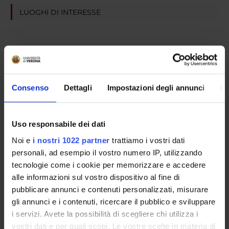
LUOGHI DI INTERESSE
Consenso
Dettagli
Impostazioni degli annunci
In
Uso responsabile dei dati
Noi e
i nostri 1022 partner
trattiamo i vostri dati
personali, ad esempio il vostro numero IP, utilizzando
tecnologie come i cookie per memorizzare e accedere
alle informazioni sul vostro dispositivo al fine di
pubblicare annunci e contenuti personalizzati, misurare
gli annunci e i contenuti, ricercare il pubblico e sviluppare
i servizi. Avete la possibilità di scegliere chi utilizza i
vostri dati e per quali scopi. Le vostre scelte in materia di