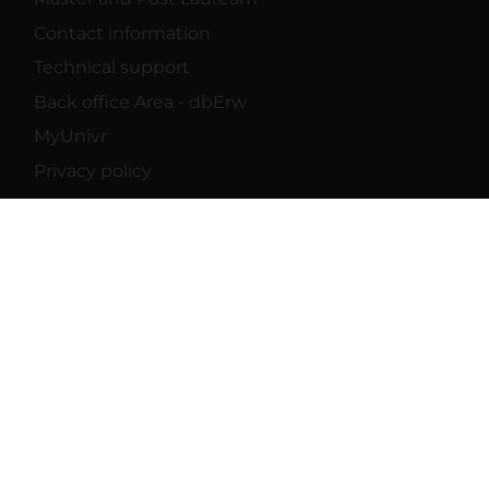
Contact information
Technical support
Back office Area - dbErw
MyUnivr
Privacy policy