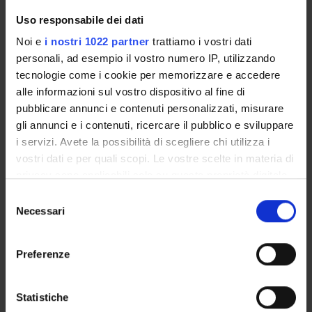
Govoni Iuri
Uso responsabile dei dati
Technical-administrative staff
Noi e
i nostri 1022 partner
trattiamo i vostri dati
Guglielmino Damiano
personali, ad esempio il vostro numero IP, utilizzando
Specializzando
tecnologie come i cookie per memorizzare e accedere
alle informazioni sul vostro dispositivo al fine di
Imperadore Giuseppe
pubblicare annunci e contenuti personalizzati, misurare
Temporary Professor
gli annunci e i contenuti, ricercare il pubblico e sviluppare
Lombardi Valentina
i servizi. Avete la possibilità di scegliere chi utilizza i
Specializzando
vostri dati e per quali scopi. Le vostre scelte in materia di
privacy sono applicabili solo su questa proprietà digitale
Marasci Isabella Olga
Specializzando
in cui avete effettuato le vostre scelte. È possibile
Selezione
modificare o revocare il proprio consenso in qualsiasi
Necessari
del
Marchi Valeria
momento dalla Dichiarazione sui cookie o facendo clic
consenso
Administrative worker
sull'icona di attivazione della privacy.
Preferenze
Mascanzoni Andrea
Specializzando
Con il tuo consenso, vorremmo anche:
Mason Federica
raccogliere informazioni sulla tua posizione
Statistiche
Specializzando
geografica, con un'approssimazione di qualche