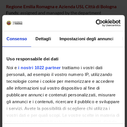
Regione Emilia Romagna e Azienda USL Città di Bologna
Funds:
assigned and managed by the department
PROJECT PARTICIPANTS
Consenso
Dettagli
Impostazioni degli annunci
In
Francesco Amaddeo
Full Professor
Uso responsabile dei dati
Michele Tansella
Noi e
i nostri 1022 partner
trattiamo i vostri dati
personali, ad esempio il vostro numero IP, utilizzando
tecnologie come i cookie per memorizzare e accedere
alle informazioni sul vostro dispositivo al fine di
SECTIONS
pubblicare annunci e contenuti personalizzati, misurare
Section of Psychiatry and Clinical Psychology
gli annunci e i contenuti, ricercare il pubblico e sviluppare
i servizi. Avete la possibilità di scegliere chi utilizza i
vostri dati e per quali scopi. Le vostre scelte in materia di
privacy sono applicabili solo su questa proprietà digitale