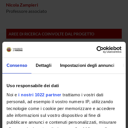
Nicola Zampieri
Professore associato
AREE DI RICERCA COINVOLTE DAL PROGETTO
Proteomica strutturale, funzionale e di espressione
Biochemistry & Molecular Biology (DBT)
Biochimica e Biologia Molecolare
Consenso
Dettagli
Impostazioni degli annunci
In
Biochemistry & Molecular Biology (DBT) (DBT)
Proteomica strutturale, funzionale e di espressione
Biochemistry & Molecular Biology (DM) (DM)
Uso responsabile dei dati
Noi e
i nostri 1022 partner
trattiamo i vostri dati
Biochimica e Biologia Molecolare
personali, ad esempio il vostro numero IP, utilizzando
Biochemistry & Molecular Biology (DM) (DM)
tecnologie come i cookie per memorizzare e accedere
Proteomica strutturale, funzionale e di espressione
alle informazioni sul vostro dispositivo al fine di
Biochemistry & Molecular Biology (DNBM) (DNBM)
pubblicare annunci e contenuti personalizzati, misurare