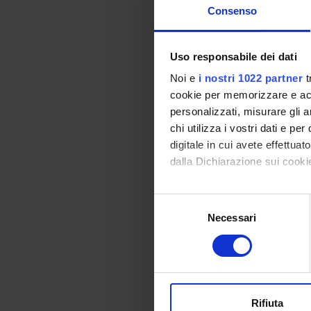
di inibi
Consenso
cloni do
gemcitab
se l’ass
Uso responsabile dei dati
In paral
Noi e
i nostri 1022 partner
t
adenoca
cookie per memorizzare e acce
l’acido 
personalizzati, misurare gli an
A (TSA) 
chi utilizza i vostri dati e pe
capacita
summenz
digitale in cui avete effettua
gene de
dalla Dichiarazione sui cookie
mutanti 
eseguiti
Con il tuo consenso, vorrem
Selezione
oligonuc
raccogliere informazi
Necessari
del
trascri
Identificare il tuo di
consenso
C/EBPd,
digitali).
promotor
Approfondisci come vengono el
permette
associat
modificare o ritirare il tuo 
crescita
Rifiuta