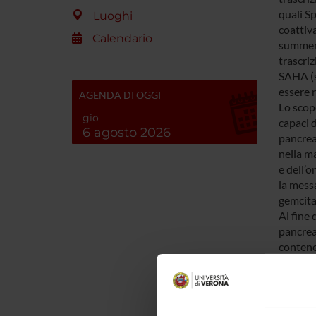
quali S
Luoghi
coattiva
Calendario
summenz
trascriz
SAHA (s
essere r
AGENDA DI OGGI
Lo scopo
gio
capaci d
6 agosto 2026
pancrea
nella m
e dell’o
la mess
gemcita
Al fine 
pancrea
contenen
analizza
valutare
formazio
citomet