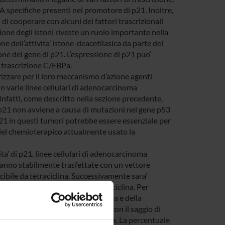
specifiche presenti nel promotore di p21. Inoltre,
di cooperare con alcuni dei fattori trascrizionali
ione degli istoni riveste un ruolo importante nella
ne dell’attivita’ istone-deacetilasica da parte del
e del gene di p21. L’espressione di p21 puo’
i trascrizione C/EBPa.
erizzare per il loro meccanismo d’azione agenti
 in varie linee cellulari di adenocarcinoma
nfatti, come descritto nella sezione precedente,
 p21 non avviene a causa di mutazioni nel gene p53
 p21 in questi tumori potrebbe essere essenziale per
a del chemioterapico attualmente usato la
ta’ di p21, linee cellulari di adenocarcinoma
anno stabilmente trasfettate con un vettore
ibile da tetraciclina. Successivamente sara’
in seguito a trattamento con tetraciclina. Per
l’incorporazione di timidina triziata e della
 la presenza di arresto del ciclo con il saggio di
“DNA laddering”, TUNEL e annessina. La percentuale