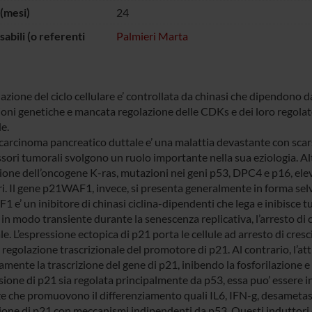
(mesi)
24
abili (o referenti
Palmieri Marta
azione del ciclo cellulare e’ controllata da chinasi che dipendono da
ioni genetiche e mancata regolazione delle CDKs e dei loro regolat
e.
carcinoma pancreatico duttale e’ una malattia devastante con scarsa
sori tumorali svolgono un ruolo importante nella sua eziologia. Al
one dell’oncogene K-ras, mutazioni nei geni p53, DPC4 e p16, elevat
ri. Il gene p21WAF1, invece, si presenta generalmente in forma selv
e’ un inibitore di chinasi ciclina-dipendenti che lega e inibisce t
in modo transiente durante la senescenza replicativa, l’arresto di 
e. L’espressione ectopica di p21 porta le cellule ad arresto di cres
regolazione trascrizionale del promotore di p21. Al contrario, l’att
mente la trascrizione del gene di p21, inibendo la fosforilazione e l
sione di p21 sia regolata principalmente da p53, essa puo’ essere ind
e che promuovono il differenziamento quali IL6, IFN-g, desametason
ione di p21 con meccanismi indipendenti da p53. Questi induttori de