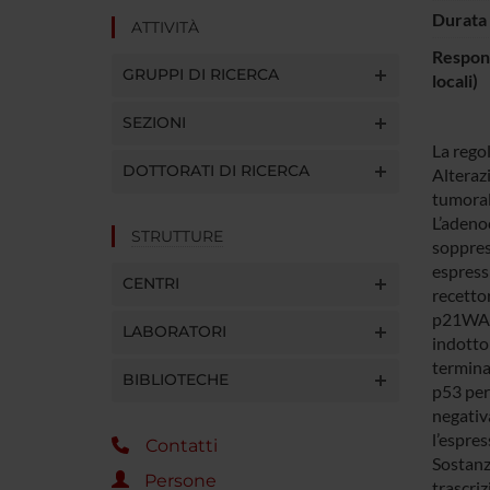
Durata 
ATTIVITÀ
Respons
GRUPPI DI RICERCA
locali)
SEZIONI
La regol
DOTTORATI DI RICERCA
Alteraz
tumoral
L’adeno
STRUTTURE
soppres
espressi
CENTRI
recetto
p21WAF1 
LABORATORI
indotto 
terminal
BIBLIOTECHE
p53 per 
negativa
l’espres
Contatti
Sostanz
Persone
trascriz