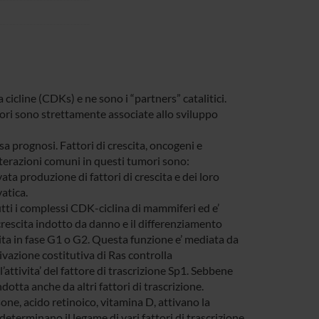
 cicline (CDKs) e ne sono i “partners” catalitici.
ori sono strettamente associate allo sviluppo
 prognosi. Fattori di crescita, oncogeni e
terazioni comuni in questi tumori sono:
a produzione di fattori di crescita e dei loro
atica.
utti i complessi CDK-ciclina di mammiferi ed e’
crescita indotto da danno e il differenziamento
cita in fase G1 o G2. Questa funzione e’ mediata da
ivazione costitutiva di Ras controlla
’attivita’ del fattore di trascrizione Sp1. Sebbene
otta anche da altri fattori di trascrizione.
e, acido retinoico, vitamina D, attivano la
terminano il legame di vari fattori di trascrizione,