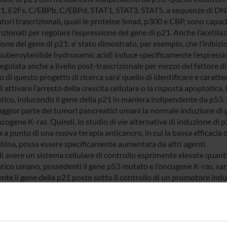
p1, E2Fs, C/EBPb, C/EBPd, STAT1, STAT3, STAT5, a sequenze di DNA 
tori trascrizionali, quali le proteine Smad, p300 e CBP, sono capaci 
ionati per regolare l’espressione del gene di p21. Anche l’acetilaz
ione del gene di p21: e’ stato dimostrato, per esempio, che l’inibizio
uberoylanilide hydroxamic acid) induce specificamente l’espression
egolata anche a livello post-trascrizionale per mezzo del fattore d
 di questo progetto di ricerca sara’ quello di identificare e caratt
i attivare l’arresto della crescita cellulare o la risposta apoptotica,
tico, inducendo il gene della p21 in maniera indipendente da p53. I
aggior parte dei tumori pancreatici umani la normale induzione di
ncogene K-ras. Quindi, lo studio di vie alternative di induzione di
a a punto di una nuova terapia anticancro, in cui la bassa efficaci
bina, possa essere specificamente aumentata da altri agenti.
di avere un sistema cellulare di controllo esprimente elevate quanti
tico umano, possedenti il gene p53 mutato e l’oncogene K-ras, sar
te il gene della p21 posto sotto il controllo di un promotore induc
ta l’eventuale inibizione di crescita cellulare dei cloni trasformati 
 la vitalita’ cellulare saranno usati i metodi del cristal-violetto, del
ne di colonie in “soft-agar”. Le cellule saranno quindi analizzate per
ria di flusso con ioduro di propidio e per apoptosi con i saggi di 