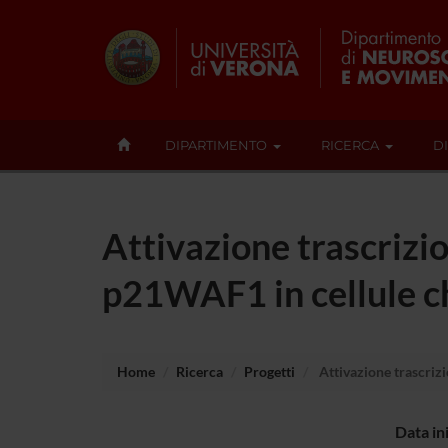
DIPARTIMENTO
RICERCA
D
Attivazione trascrizio
p21WAF1 in cellule c
Home
Ricerca
Progetti
Attivazione trascrizi
Data in