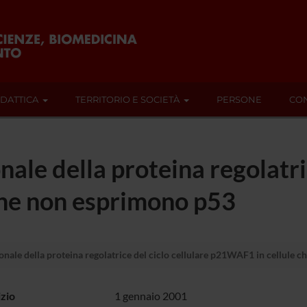
IDATTICA
TERRITORIO E SOCIETÀ
PERSONE
CON
nale della proteina regolatric
he non esprimono p53
onale della proteina regolatrice del ciclo cellulare p21WAF1 in cellule
izio
1 gennaio 2001