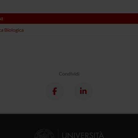
NI
a Biologica
Condividi