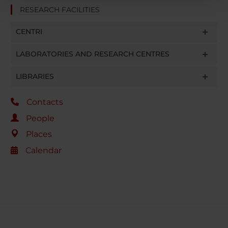
pubblicità e social media, i quali potrebbero combinarle
RESEARCH FACILITIES
con altre informazioni che hai fornito loro o che hanno
raccolto dal tuo utilizzo dei loro servizi.
CENTRI
LABORATORIES AND RESEARCH CENTRES
LIBRARIES
Contacts
People
Places
Calendar