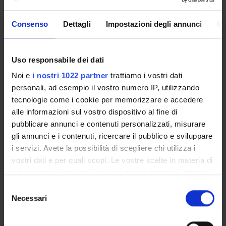
Funds:
assigned and managed by the department
Consenso
Dettagli
Impostazioni degli annunci
In
PROJECT PARTICIPANTS
Uso responsabile dei dati
Laura Calderan
Noi e
i nostri 1022 partner
trattiamo i vostri dati
Associate Professor
personali, ad esempio il vostro numero IP, utilizzando
tecnologie come i cookie per memorizzare e accedere
Pasquina Marzola
alle informazioni sul vostro dispositivo al fine di
Full Professor
pubblicare annunci e contenuti personalizzati, misurare
gli annunci e i contenuti, ricercare il pubblico e sviluppare
i servizi. Avete la possibilità di scegliere chi utilizza i
COLLABORATORI ESTERNI
vostri dati e per quali scopi. Le vostre scelte in materia di
privacy sono applicabili solo su questa proprietà digitale
Giovanni Gaviraghi
in cui avete effettuato le vostre scelte. È possibile
Selezione
Sienabiotech
modificare o revocare il proprio consenso in qualsiasi
Necessari
del
momento dalla Dichiarazione sui cookie o facendo clic
consenso
sull'icona di attivazione della privacy.