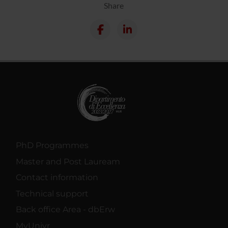
Share
PhD Programmes
Master and Post Lauream
Contact information
Technical support
Back office Area - dbErw
MyUnivr