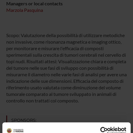
Managers or local contacts
Marzola Pasquina
Scopo: Valutazione della possibilità di utilizzare metodiche
non invasive, come risonanza magnetica e imaging ottico,
per monitorare e misurare l'efficacia di composti
sperimentali sulla crescita di tumori cerebrali nel cervello di
topi nudi. Risultati attesi: Visualizzazione chiara e completa
del tumore nelle sue fasi di sviluppo con possibilità di
misurarne il diametro nelle varie fasi di analisi per avere una
indicazione delle sue dimensioni. Efficacia del composto di
riferimento usato valutata come diminuzione del volume
tumorale comparato al tumore sviluppato in animali di
controllo non trattati col composto.
SPONSORS:
SIENA BIOTECH S.p.A