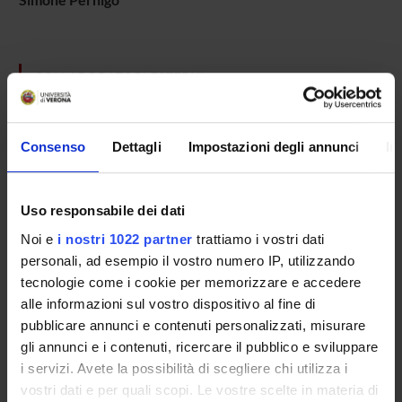
COLLABORATORI ESTERNI
Claudio Maioli
Università di Brescia
Consenso
Dettagli
Impostazioni degli annunci
In
Tullio Manzoni
Politecnico delle Marche
Uso responsabile dei dati
Salvatore Maria Aglioti
Noi e
i nostri 1022 partner
trattiamo i vostri dati
Universita' di Roma "La Sapienza" Dip. Psicologia
Professore associato
personali, ad esempio il vostro numero IP, utilizzando
tecnologie come i cookie per memorizzare e accedere
alle informazioni sul vostro dispositivo al fine di
pubblicare annunci e contenuti personalizzati, misurare
SECTIONS
gli annunci e i contenuti, ricercare il pubblico e sviluppare
Physiology and Psychology Section
i servizi. Avete la possibilità di scegliere chi utilizza i
vostri dati e per quali scopi. Le vostre scelte in materia di