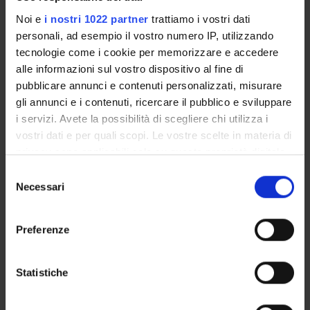
Alessandro Simonati
Noi e
i nostri 1022 partner
trattiamo i vostri dati
Incaricato alla ricerca
personali, ad esempio il vostro numero IP, utilizzando
Federica Taioli
tecnologie come i cookie per memorizzare e accedere
Tecnico-Amministrativo
alle informazioni sul vostro dispositivo al fine di
pubblicare annunci e contenuti personalizzati, misurare
gli annunci e i contenuti, ricercare il pubblico e sviluppare
i servizi. Avete la possibilità di scegliere chi utilizza i
COLLABORATORI ESTERNI
vostri dati e per quali scopi. Le vostre scelte in materia di
Tiziana Cavallaro
privacy sono applicabili solo su questa proprietà digitale
Azienda Ospedaliera Verona Dirigente Medico
in cui avete effettuato le vostre scelte. È possibile
Selezione
modificare o revocare il proprio consenso in qualsiasi
Necessari
del
momento dalla Dichiarazione sui cookie o facendo clic
consenso
sull'icona di attivazione della privacy.
SEZIONI
Preferenze
Neurologia
Con il tuo consenso, vorremmo anche:
raccogliere informazioni sulla tua posizione
Statistiche
geografica, con un'approssimazione di qualche
metro,