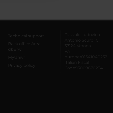
Piazzale Ludovico
Technical support
Antonio Scuro 10
Back office Area -
37124 Verona
dbErw
VAT
number01541040232
MyUnivr
Italian Fiscal
Privacy policy
Code93009870234