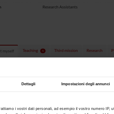
n
Research Assistants
Teaching
Third mission
Research
P
t myself
5
ulum
CV Flavio Fenzi Eng
(pdf, en, 24 KB,
CV Flavio Fenzi Ita
(pdf, it, 18 KB, 2
Dettagli
Impostazioni degli annunci
rattiamo i vostri dati personali, ad esempio il vostro numero IP, 