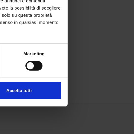
re annunci e contenuti
vete la possibilità di scegliere
li solo su questa proprietà
consenso in qualsiasi momento
alche metro,
Marketing
e specifiche (impronte
ezione dettagli
. Puoi
Accetta tutti
l media e per analizzare il
ostri partner che si occupano
azioni che hai fornito loro o