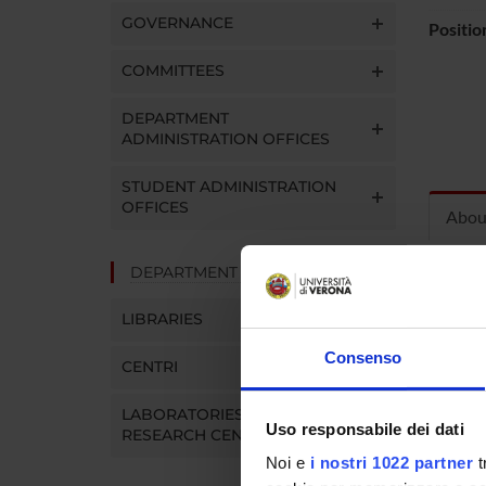
GOVERNANCE
Positio
COMMITTEES
DEPARTMENT
ADMINISTRATION OFFICES
STUDENT ADMINISTRATION
OFFICES
Abou
DEPARTMENT FACILITIES
Curric
LIBRARIES
Consenso
CENTRI
LABORATORIES AND
Uso responsabile dei dati
RESEARCH CENTRES
Noi e
i nostri 1022 partner
t