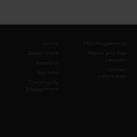
Home
PhD Programmes
Department
Master and Post
Lauream
Research
Contact
Teaching
information
Community
Engagement