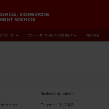
EACHING
COMMUNITY ENGAGEMENT
PEOPLE
flavio
fenzi
univr
it
sent since
December 31, 2023