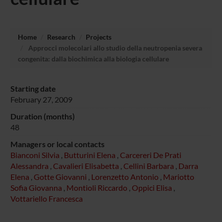
Home
Research
Projects
Approcci molecolari allo studio della neutropenia severa
congenita: dalla biochimica alla biologia cellulare
Starting date
February 27, 2009
Duration (months)
48
Managers or local contacts
Bianconi Silvia
,
Butturini Elena
,
Carcereri De Prati
Alessandra
,
Cavalieri Elisabetta
,
Cellini Barbara
,
Darra
Elena
,
Gotte Giovanni
,
Lorenzetto Antonio
,
Mariotto
Sofia Giovanna
,
Montioli Riccardo
,
Oppici Elisa
,
Vottariello Francesca