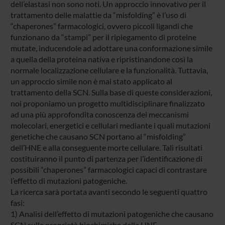
dell’elastasi non sono noti. Un approccio innovativo per il
trattamento delle malattie da “misfolding” è l’uso di
“chaperones” farmacologici, ovvero piccoli ligandi che
funzionano da “stampi” per il ripiegamento di proteine
mutate, inducendole ad adottare una conformazione simile
a quella della proteina nativa e ripristinandone così la
normale localizzazione cellulare e la funzionalità. Tuttavia,
un approccio simile non è mai stato applicato al
trattamento della SCN. Sulla base di queste considerazioni,
noi proponiamo un progetto multidisciplinare finalizzato
ad una più approfondita conoscenza dei meccanismi
molecolari, energetici e cellulari mediante i quali mutazioni
genetiche che causano SCN portano al “misfolding”
dell’HNE e alla conseguente morte cellulare. Tali risultati
costituiranno il punto di partenza per l’identificazione di
possibili “chaperones” farmacologici capaci di contrastare
l’effetto di mutazioni patogeniche.
La ricerca sarà portata avanti secondo le seguenti quattro
fasi:
1) Analisi dell’effetto di mutazioni patogeniche che causano
SCN sulle proprietà biochimiche della HNE.