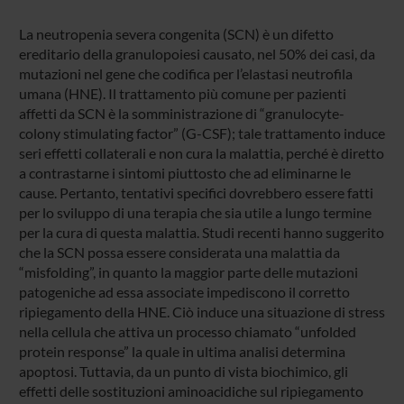
La neutropenia severa congenita (SCN) è un difetto
ereditario della granulopoiesi causato, nel 50% dei casi, da
mutazioni nel gene che codifica per l’elastasi neutrofila
umana (HNE). Il trattamento più comune per pazienti
affetti da SCN è la somministrazione di “granulocyte-
colony stimulating factor” (G-CSF); tale trattamento induce
seri effetti collaterali e non cura la malattia, perché è diretto
a contrastarne i sintomi piuttosto che ad eliminarne le
cause. Pertanto, tentativi specifici dovrebbero essere fatti
per lo sviluppo di una terapia che sia utile a lungo termine
per la cura di questa malattia. Studi recenti hanno suggerito
che la SCN possa essere considerata una malattia da
“misfolding”, in quanto la maggior parte delle mutazioni
patogeniche ad essa associate impediscono il corretto
ripiegamento della HNE. Ciò induce una situazione di stress
nella cellula che attiva un processo chiamato “unfolded
protein response” la quale in ultima analisi determina
apoptosi. Tuttavia, da un punto di vista biochimico, gli
effetti delle sostituzioni aminoacidiche sul ripiegamento