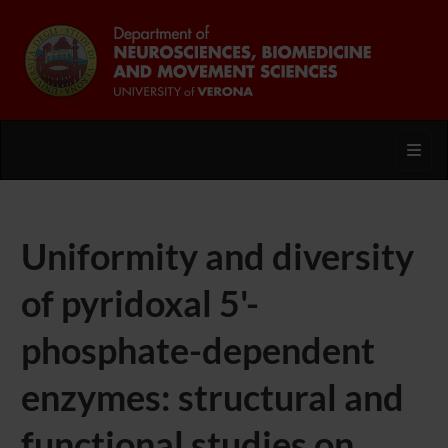
Toggl
Uniformity and diversity
of pyridoxal 5'-
phosphate-dependent
enzymes: structural and
functional studies on