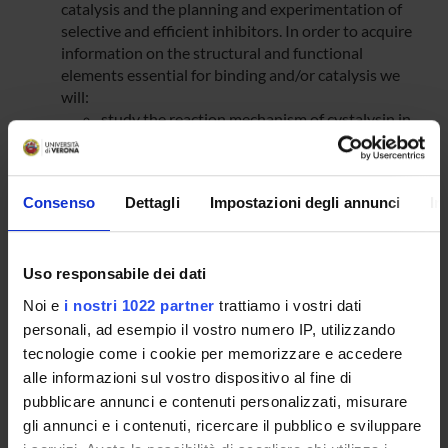
catalysis and the planning and experimentation of
selective and efficient inhibitors. In order to acquire
information on the structural and functional
elements essential for binding and/or catalysis we
will:
study the reaction mechanism of cystalysin in
the presence of other sulfur substrates besides
cysteine, to determine substrate and reaction
specificity;
Consenso
Dettagli
Impostazioni degli annunci
In
identify catalytic intermediates by means of
conventional and rapid kinetic studies;
determine the kinetic parameters of the
reaction with cysteine as a function of pH. This
Uso responsabile dei dati
could us allow to achieve information on the pK
Noi e
i nostri 1022 partner
trattiamo i vostri dati
values of residues possibly involved in
personali, ad esempio il vostro numero IP, utilizzando
substrate binding and/or catalysis.
tecnologie come i cookie per memorizzare e accedere
Furthermore, given the importance of this
alle informazioni sul vostro dispositivo al fine di
enzyme in periodontal diseases, once
pubblicare annunci e contenuti personalizzati, misurare
established the structural elements, we will
gli annunci e i contenuti, ricercare il pubblico e sviluppare
rationally plan and test potentially specific