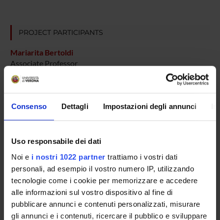
PROJECT PARTICIPANTS
Mariarita Bertoldi
Associate Professor
Silvia Bianconi
Technical-administrative staff
Consenso
Dettagli
Impostazioni degli annunci
In
SECTIONS
Uso responsabile dei dati
Biological Chemistry Section
Noi e
i nostri 1022 partner
trattiamo i vostri dati
personali, ad esempio il vostro numero IP, utilizzando
PUBLICATIONS
tecnologie come i cookie per memorizzare e accedere
alle informazioni sul vostro dispositivo al fine di
TITLE
pubblicare annunci e contenuti personalizzati, misurare
Dopa decarboxylase exhibits low pH half-transaminase and h
gli annunci e i contenuti, ricercare il pubblico e sviluppare