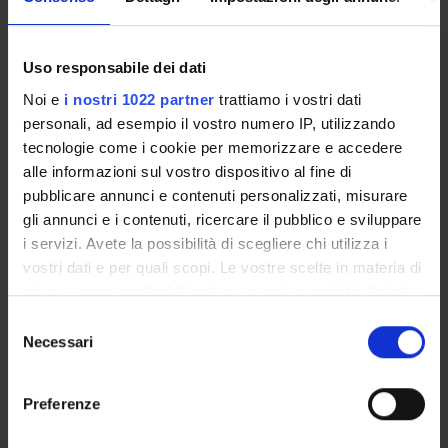
Enrolment Policy
Uso responsabile dei dati
Courses
Noi e
i nostri 1022 partner
trattiamo i vostri dati
Academic Calendar
personali, ad esempio il vostro numero IP, utilizzando
Degree Programme
tecnologie come i cookie per memorizzare e accedere
Lesson timetable
alle informazioni sul vostro dispositivo al fine di
Exam calendar
pubblicare annunci e contenuti personalizzati, misurare
Notices
gli annunci e i contenuti, ricercare il pubblico e sviluppare
Thesis and internship proposals
i servizi. Avete la possibilità di scegliere chi utilizza i
vostri dati e per quali scopi. Le vostre scelte in materia di
Governing bodies
privacy sono applicabili solo su questa proprietà digitale
Faculty staff
in cui avete effettuato le vostre scelte. È possibile
Selezione
modificare o revocare il proprio consenso in qualsiasi
Necessari
del
STUDYING
momento dalla Dichiarazione sui cookie o facendo clic
consenso
sull'icona di attivazione della privacy.
COURSES
Preferenze
Con il tuo consenso, vorremmo anche:
PHD PROGRAMMES AND POSTGRADUATE