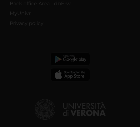
Back office Area - dbErw
MyUnivr
Privacy policy
© 2026 | Verona University