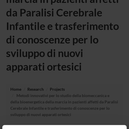
da Paralisi Cerebrale
Infantile e trasferimento
di conoscenze per lo
sviluppo di nuovi
apparati ortesici
Home
Research
Projects
Metodi innovativi per lo studio della biomeccanica e
della bioenergetica della marcia in pazienti affetti da Paralisi
Cerebrale Infantile e trasferimento di conoscenze per lo
sviluppo di nuovi apparati ortesici