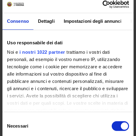
Starting date
January 1, 2008
Duration (months)
Consenso
Dettagli
Impostazioni degli annunci
In
12
Uso responsabile dei dati
Noi e
i nostri 1022 partner
trattiamo i vostri dati
SECTIONS
personali, ad esempio il vostro numero IP, utilizzando
Movement Sciences Section
tecnologie come i cookie per memorizzare e accedere
alle informazioni sul vostro dispositivo al fine di
pubblicare annunci e contenuti personalizzati, misurare
gli annunci e i contenuti, ricercare il pubblico e sviluppare
i servizi. Avete la possibilità di scegliere chi utilizza i
ACTIVITIES
vostri dati e per quali scopi. Le vostre scelte in materia di
privacy sono applicabili solo su questa proprietà digitale
RESEARCH GROUPS
in cui avete effettuato le vostre scelte. È possibile
Selezione
modificare o revocare il proprio consenso in qualsiasi
Necessari
del
SECTIONS
momento dalla Dichiarazione sui cookie o facendo clic
consenso