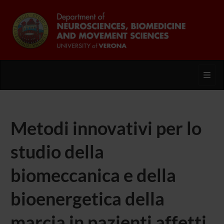
Toggl
Metodi innovativi per lo
studio della
biomeccanica e della
bioenergetica della
marcia in pazienti affetti