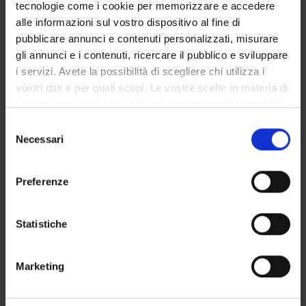
tecnologie come i cookie per memorizzare e accedere
alle informazioni sul vostro dispositivo al fine di
PARTECIPANTI AL PROGETTO
pubblicare annunci e contenuti personalizzati, misurare
gli annunci e i contenuti, ricercare il pubblico e sviluppare
Nicolo' Rizzuto
Incaricato alla ricerca
i servizi. Avete la possibilità di scegliere chi utilizza i
vostri dati e per quali scopi. Le vostre scelte in materia di
privacy sono applicabili solo su questa proprietà digitale
in cui avete effettuato le vostre scelte. È possibile
Selezione
SEZIONI
modificare o revocare il proprio consenso in qualsiasi
Necessari
del
Neurologia
momento dalla Dichiarazione sui cookie o facendo clic
consenso
sull'icona di attivazione della privacy.
Preferenze
Con il tuo consenso, vorremmo anche:
raccogliere informazioni sulla tua posizione
Statistiche
ATTIVITÀ
geografica, con un'approssimazione di qualche
metro,
GRUPPI DI RICERCA
Marketing
Identificare il tuo dispositivo, scansionandolo
attivamente alla ricerca di caratteristiche specifiche
SEZIONI
(impronte digitali).