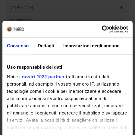
RESEARCH
PROJECTS
ASSIGNMENTS
Consenso
Dettagli
Impostazioni degli annunci
In
ORGANISATION
Uso responsabile dei dati
Noi e
i nostri 1022 partner
trattiamo i vostri dati
GOVERNANCE
personali, ad esempio il vostro numero IP, utilizzando
tecnologie come i cookie per memorizzare e accedere
COMMITTEES
alle informazioni sul vostro dispositivo al fine di
pubblicare annunci e contenuti personalizzati, misurare
DEPARTMENT ADMINISTRATION OFFICES
gli annunci e i contenuti, ricercare il pubblico e sviluppare
STUDENT ADMINISTRATION OFFICES
i servizi. Avete la possibilità di scegliere chi utilizza i
vostri dati e per quali scopi. Le vostre scelte in materia di
privacy sono applicabili solo su questa proprietà digitale
DEPARTMENT FACILITIES