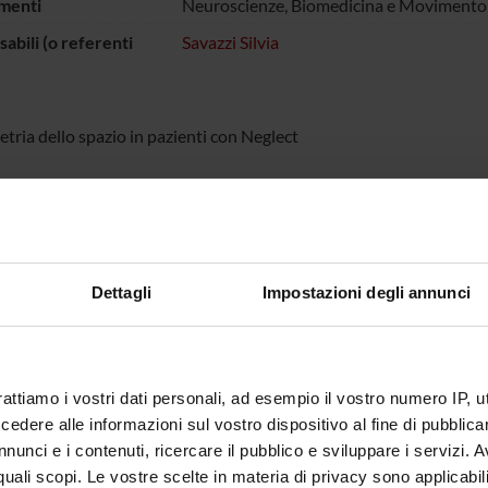
menti
Neuroscienze, Biomedicina e Movimento
abili (o referenti
Savazzi Silvia
tria dello spazio in pazienti con Neglect
ECIPANTI AL PROGETTO
sca Mancini
Silvia Sa
Dettagli
Impostazioni degli annunci
ABORATORI ESTERNI
osteraro
Unità di riabilitazione -
rattiamo i vostri dati personali, ad esempio il vostro numero IP, 
Ospedale di Bozzolo -
dere alle informazioni sul vostro dispositivo al fine di pubblica
Mantova
nunci e i contenuti, ricercare il pubblico e sviluppare i servizi. A
r quali scopi. Le vostre scelte in materia di privacy sono applicabi