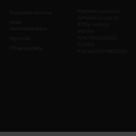
Piazzale Ludovico
Supporto tecnico
Antonio Scuro 10
Area
37124 Verona
Amministrativa
Partita
IVA01541040232
MyUnivr
Codice
Privacy policy
Fiscale93009870234