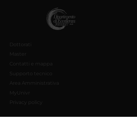
Dottorati
Master
Contatti e mappa
Supporto tecnico
Area Amministrativa
MyUnivr
Privacy policy