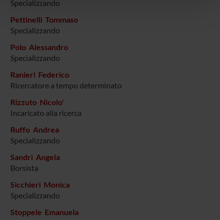
Specializzando
pubblicità e social media, i quali potrebbero combinarle
Pettinelli Tommaso
con altre informazioni che hai fornito loro o che hanno
Specializzando
raccolto dal tuo utilizzo dei loro servizi.
Polo Alessandro
Specializzando
Ranieri Federico
Ricercatore a tempo determinato
Rizzuto Nicolo'
Incaricato alla ricerca
Ruffo Andrea
Specializzando
Sandri Angela
Borsista
Sicchieri Monica
Specializzando
Stoppele Emanuela