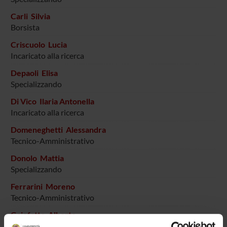
Carli Silvia
Borsista
Criscuolo Lucia
Incaricato alla ricerca
Depaoli Elisa
Specializzando
Di Vico Ilaria Antonella
Incaricato alla ricerca
Domeneghetti Alessandra
Tecnico-Amministrativo
Donolo Mattia
Specializzando
Ferrarini Moreno
Tecnico-Amministrativo
Gajofatto Alberto
Professore associato