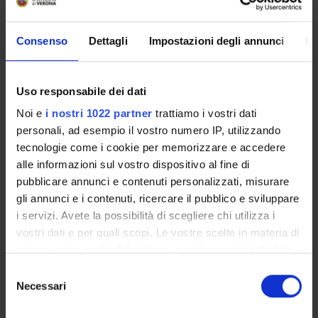
Gubbini Alessia
Specializzando
Consenso
Dettagli
Impostazioni degli annunci
In
Gulli Giosuè
Collaboratore alla ricerca - Tecnico di Laboratorio
Uso responsabile dei dati
Liccardi Elisabetta
Noi e
i nostri 1022 partner
trattiamo i vostri dati
Specializzando
personali, ad esempio il vostro numero IP, utilizzando
Licitra Barbara
tecnologie come i cookie per memorizzare e accedere
Specializzando
alle informazioni sul vostro dispositivo al fine di
Lovato Giorgio
pubblicare annunci e contenuti personalizzati, misurare
Specializzando
gli annunci e i contenuti, ricercare il pubblico e sviluppare
i servizi. Avete la possibilità di scegliere chi utilizza i
Maffei Francesco
vostri dati e per quali scopi. Le vostre scelte in materia di
Specializzando
privacy sono applicabili solo su questa proprietà digitale
Manconi Maria Luisa
in cui avete effettuato le vostre scelte. È possibile
Selezione
Specializzando
modificare o revocare il proprio consenso in qualsiasi
Necessari
del
momento dalla Dichiarazione sui cookie o facendo clic
consenso
Mantovani Elisa
sull'icona di attivazione della privacy.