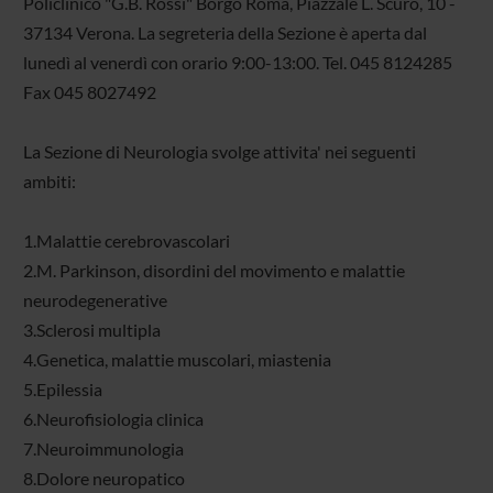
Policlinico "G.B. Rossi" Borgo Roma, Piazzale L. Scuro, 10 -
37134 Verona. La segreteria della Sezione è aperta dal
lunedì al venerdì con orario 9:00-13:00. Tel. 045 8124285
Fax 045 8027492
La Sezione di Neurologia svolge attivita' nei seguenti
ambiti:
1.Malattie cerebrovascolari
2.M. Parkinson, disordini del movimento e malattie
neurodegenerative
3.Sclerosi multipla
4.Genetica, malattie muscolari, miastenia
5.Epilessia
6.Neurofisiologia clinica
7.Neuroimmunologia
8.Dolore neuropatico