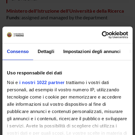
Ministero dell'Istruzione dell'Università e della Ricerca
Funds:
assigned and managed by the department
PROJECT PARTICIPANTS
Consenso
Dettagli
Impostazioni degli annunci
In
Giovanni Gotte
Associate Professor
Massimo Libonati
Uso responsabile dei dati
Research Assistants
Noi e
i nostri 1022 partner
trattiamo i vostri dati
personali, ad esempio il vostro numero IP, utilizzando
Francesca Vottariello
tecnologie come i cookie per memorizzare e accedere
alle informazioni sul vostro dispositivo al fine di
pubblicare annunci e contenuti personalizzati, misurare
SECTIONS
gli annunci e i contenuti, ricercare il pubblico e sviluppare
i servizi. Avete la possibilità di scegliere chi utilizza i
Biological Chemistry Section
vostri dati e per quali scopi. Le vostre scelte in materia di