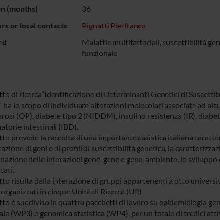
on (months)
36
s or local contacts
Pignatti Pierfranco
rd
Malattie multifattoriali, suscettibilità ge
funzionale
tto di ricerca”Identificazione di Determinanti Genetici di Suscettib
” ha lo scopo di individuare alterazioni molecolari associate ad alc
rosi (OP), diabete tipo 2 (NIDDM), insulino resistenza (IR), diabet
torie intestinali (IBD).
tto prevede la raccolta di una importante casistica italiana caratter
cazione di geni e di profili di suscettibilità genetica, la caratterizza
nazione delle interazioni gene-gene e gene-ambiente, lo sviluppo d
cati.
tto risulta dalla interazione di gruppi appartenenti a otto univers
 organizzati in cinque Unità di Ricerca (UR)
etto è suddiviso in quattro pacchetti di lavoro su epidemiologia g
le (WP3) e genomica statistica (WP4), per un totale di tredici attivi