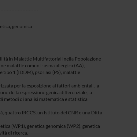
netica, genomica
ilità in Malattie Multifattoriali nella Popolazione
une malattie comuni : asma allergica (AA),
e tipo 1 (IDDM), psoriasi (PS), malattie
izzata per la esposizione ai fattori ambientali, la
zione della espressione genica differenziale, la
i metodi di analisi matematica e statistica
ità, quattro IRCCS, un Istituto del CNR e una Ditta
enetica (WP1), genetica genomica (WP2), genetica
tà di ricerca.