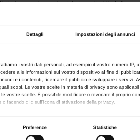
ati attesi comprendono, per le patologie oggetto dello studio:
zione di una banca di materiale biologico cellulare e molecolare per
tificazione di mutazioni genetiche e di profili di rischio genomico,
tificazione di geni iper o ipoespressi,
uppo ed il brevetto di nuovi test di determinazione rapida do polimo
Dettagli
Impostazioni degli annunci
one diagnostica prognostica, del decorso clinico e la terapia,
lassificazioni nosologiche basate sulla presenza di marcatori molec
uppo di una rete neurale artificiale per la identificazione di associa
grazione informatica in Internet dei risultati del lavoro.
tto comporta la costituzione di una “Rete italiana per lo studio mul
rattiamo i vostri dati personali, ad esempio il vostro numero IP, 
amento di un “Centro di eccellenza per lo studio del rischio genomi
dere alle informazioni sul vostro dispositivo al fine di pubblica
nunci e i contenuti, ricercare il pubblico e sviluppare i servizi. A
r quali scopi. Le vostre scelte in materia di privacy sono applicabi
NSORS:
to le vostre scelte. È possibile modificare o revocare il proprio 
 o facendo clic sull'icona di attivazione della privacy.
ro dell'Istruzione
Funds:
assigned and managed by the de
iversità e della
Syllabus:
FINANZMIUR - Finanziamento M
mo anche:
a
oni sulla tua posizione geografica, con un'approssimazione di qu
Preferenze
Statistiche
spositivo, scansionandolo attivamente alla ricerca di caratteristich