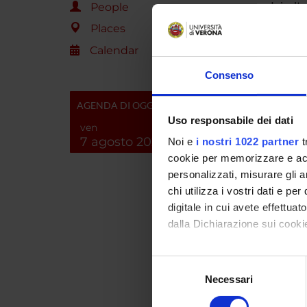
I risult
People
-la crea
Places
-la iden
Calendar
-la iden
-lo svil
Consenso
valutazi
-nuove c
AGENDA DI OGGI
-lo svil
Uso responsabile dei dati
-la inte
ven
7 agosto 2026
Il proge
Noi e
i nostri 1022 partner
t
potenzi
cookie per memorizzare e acce
personalizzati, misurare gli an
chi utilizza i vostri dati e pe
SPO
digitale in cui avete effettua
dalla Dichiarazione sui cookie
Ministe
dell'Un
Con il tuo consenso, vorrem
Ricerc
Selezione
raccogliere informazi
Necessari
del
Identificare il tuo di
consenso