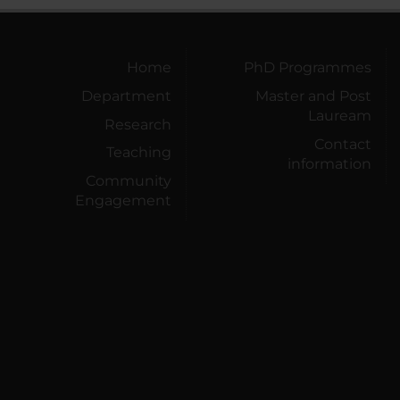
Home
PhD Programmes
Department
Master and Post
Lauream
Research
Contact
Teaching
information
Community
Engagement