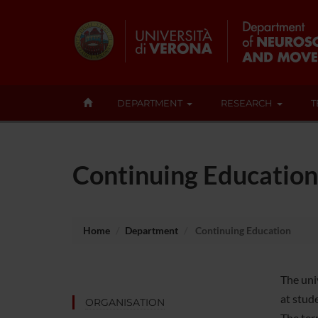
DEPARTMENT
RESEARCH
T
Continuing Education
Home
Department
Continuing Education
The uni
at stude
ORGANISATION
The te