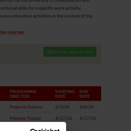
tional skills for a specific work activity.
tinuous education activities in the context of the
ion courses
Last two years archive
PROGRAMME
STARTING
END
DIRECTOR
DATE
DATE
Federico Schena
6/3/26
6/6/26
Michele Tinazzi
4/17/26
4/17/26