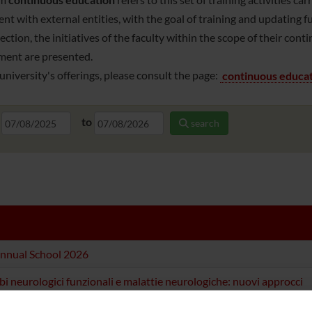
t with external entities, with the goal of training and updating func
section, the initiatives of the faculty within the scope of their con
ent are presented.
university's offerings, please consult the page:
continuous educat
to
search
nnual School 2026
bi neurologici funzionali e malattie neurologiche: nuovi approcci
stici e terapeutici