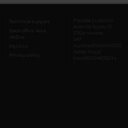
Piazzale Ludovico
Technical support
Antonio Scuro 10
Back office Area -
37124 Verona
dbErw
VAT
number01541040232
MyUnivr
Italian Fiscal
Privacy policy
Code93009870234