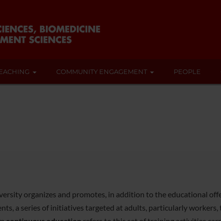
EACHING
COMMUNITY ENGAGEMENT
PEOPLE
versity organizes and promotes, in addition to the educational of
nts, a series of initiatives targeted at adults, particularly workers, 
rm
continuous education
refers to this set of training activities ca