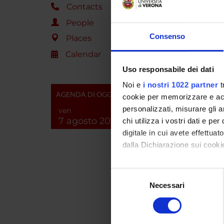
Contacts
Salute,
LGBT
People
Consenso
Places
Salute,
Calendar
LGBT
Uso responsabile dei dati
Noi e
i nostri 1022 partner
t
VERO
AGENDA DI OGGI
cookie per memorizzare e acce
PRATI
personalizzati, misurare gli an
ven
NEUR
7 agosto 2026
chi utilizza i vostri dati e pe
INTE
digitale in cui avete effettua
VERON
dalla Dichiarazione sui cookie
PRATI
NEURO
Con il tuo consenso, vorrem
Selezione
DOLO
raccogliere informazi
Necessari
del
Identificare il tuo di
“VER
consenso
digitali).
PRATI
NEUR
Approfondisci come vengono el