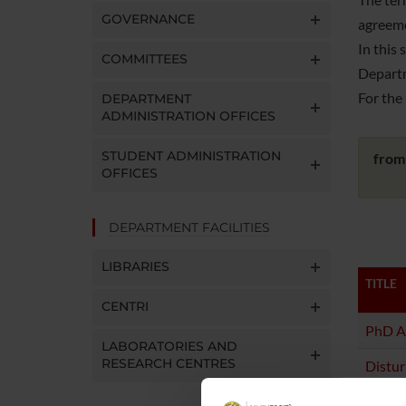
GOVERNANCE
agreemen
In this 
COMMITTEES
Departm
For the 
DEPARTMENT
ADMINISTRATION OFFICES
STUDENT ADMINISTRATION
from
OFFICES
DEPARTMENT FACILITIES
LIBRARIES
TITLE
CENTRI
PhD A
LABORATORIES AND
RESEARCH CENTRES
Distur
diagno