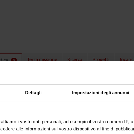
Terza missione
Ricerca
Progetti
Incaric
ttica
0
EGNAMENTI
menti attivi nel periodo selezionato:
0
.
Dettagli
Impostazioni degli annunci
ull'insegnamento per vedere orari e dettagli del corso.
rattiamo i vostri dati personali, ad esempio il vostro numero IP, 
dere alle informazioni sul vostro dispositivo al fine di pubblica