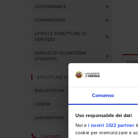
GOVERNANCE
COMMISSIONI
UFFICI E STRUTTURE DI
SERVIZIO
SERVIZI DI SEGRETERIA
STUDENTI
Dida
STRUTTURE DEL DIPARTIMENTO
INS
BIBLIOTECHE
Insegna
Consenso
Clicca s
CENTRI
Uso responsabile dei dati
LABORATORI
Noi e
i nostri 1022 partner
t
cookie per memorizzare e acce
Contatti