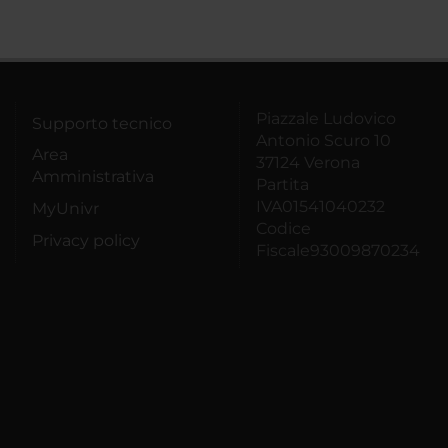
Piazzale Ludovico
Supporto tecnico
Antonio Scuro 10
Area
37124 Verona
Amministrativa
Partita
IVA01541040232
MyUnivr
Codice
Privacy policy
Fiscale93009870234