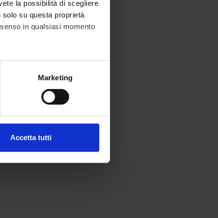
vete la possibilità di scegliere
li solo su questa proprietà
consenso in qualsiasi momento
alche metro,
Marketing
e specifiche (impronte
ezione dettagli
. Puoi
Accetta tutti
l media e per analizzare il
ostri partner che si occupano
azioni che hai fornito loro o