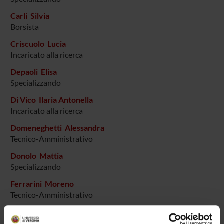
Carli Silvia
Borsista
Criscuolo Lucia
Incaricato alla ricerca
Depaoli Elisa
Specializzando
Di Vico Ilaria Antonella
Incaricato alla ricerca
Domeneghetti Alessandra
Tecnico-Amministrativo
Donolo Mattia
Specializzando
Ferrarini Moreno
Tecnico-Amministrativo
Gajofatto Alberto
Professore associato