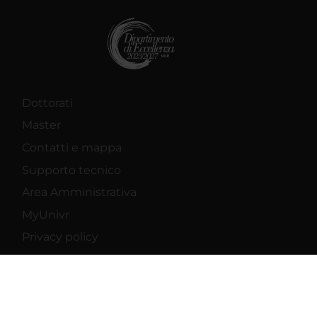
Dottorati
Master
Contatti e mappa
Supporto tecnico
Area Amministrativa
MyUnivr
Privacy policy