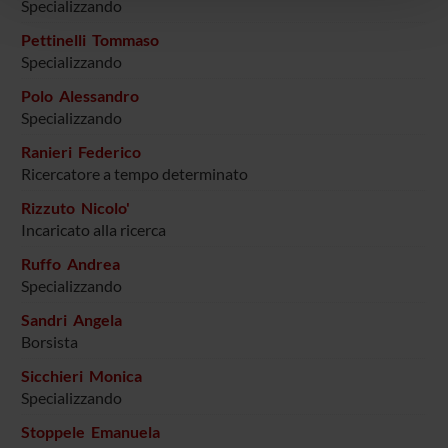
pubblicità e social media, i quali potrebbero combinarle
Specializzando
con altre informazioni che hai fornito loro o che hanno
Pettinelli Tommaso
raccolto dal tuo utilizzo dei loro servizi.
Specializzando
Polo Alessandro
Specializzando
Ranieri Federico
Ricercatore a tempo determinato
Rizzuto Nicolo'
Incaricato alla ricerca
Ruffo Andrea
Specializzando
Sandri Angela
Borsista
Sicchieri Monica
Specializzando
Stoppele Emanuela