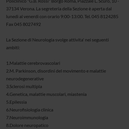
Policlinico "G.B. Rossi" Borgo Roma, Piazzale L. Scuro, 10 -
37134 Verona. La segreteria della Sezione è aperta dal
lunedì al venerdì con orario 9:00-13:00. Tel. 045 8124285
Fax 045 8027492
La Sezione di Neurologia svolge attivita' nei seguenti
ambiti:
1.Malattie cerebrovascolari
2.M. Parkinson, disordini del movimento e malattie
neurodegenerative
3.Sclerosi multipla
4.Genetica, malattie muscolari, miastenia
5.Epilessia
6.Neurofisiologia clinica
7.Neuroimmunologia
8.Dolore neuropatico