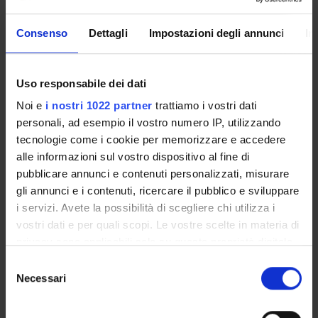
Gubbini Alessia
Consenso
Dettagli
Impostazioni degli annunci
In
Specializzando
Gulli Giosuè
Collaboratore alla ricerca - Tecnico di Laboratorio
Uso responsabile dei dati
Liccardi Elisabetta
Noi e
i nostri 1022 partner
trattiamo i vostri dati
Specializzando
personali, ad esempio il vostro numero IP, utilizzando
tecnologie come i cookie per memorizzare e accedere
Licitra Barbara
alle informazioni sul vostro dispositivo al fine di
Specializzando
pubblicare annunci e contenuti personalizzati, misurare
Lovato Giorgio
gli annunci e i contenuti, ricercare il pubblico e sviluppare
Specializzando
i servizi. Avete la possibilità di scegliere chi utilizza i
Maffei Francesco
vostri dati e per quali scopi. Le vostre scelte in materia di
Specializzando
privacy sono applicabili solo su questa proprietà digitale
in cui avete effettuato le vostre scelte. È possibile
Selezione
Manconi Maria Luisa
modificare o revocare il proprio consenso in qualsiasi
Necessari
del
Specializzando
momento dalla Dichiarazione sui cookie o facendo clic
consenso
Mantovani Elisa
sull'icona di attivazione della privacy.