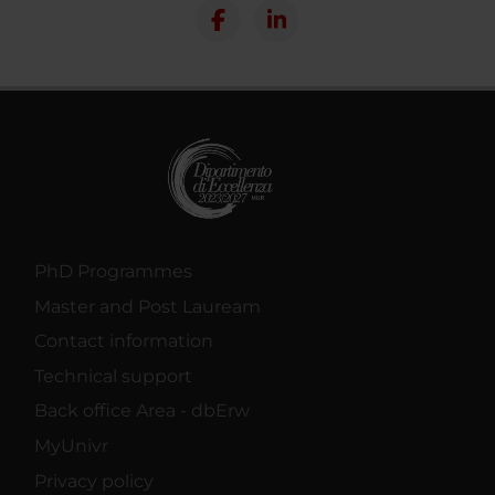
PhD Programmes
Master and Post Lauream
Contact information
Technical support
Back office Area - dbErw
MyUnivr
Privacy policy