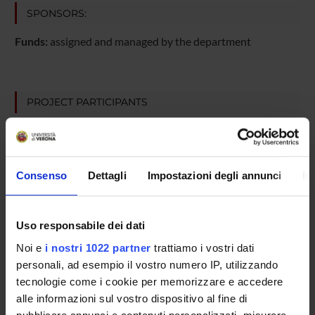
SPONSORS:
Funds:
assigned and managed by the department
PROJECT PARTICIPANTS
Andrea Peru
Giancarlo Tassinari
Research Assistants
Consenso
Dettagli
Impostazioni degli annunci
In
Uso responsabile dei dati
COLLABORATORI ESTERNI
Noi e
i nostri 1022 partner
trattiamo i vostri dati
Alberto Beltramello
personali, ad esempio il vostro numero IP, utilizzando
Azienda Ospedaliera di Verona Primario
tecnologie come i cookie per memorizzare e accedere
alle informazioni sul vostro dispositivo al fine di
Silvia Babighian