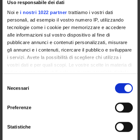
Uso responsabile dei dati
ENTI FINANZIATORI:
Noi e
i nostri 1022 partner
trattiamo i vostri dati
Assessorato Sanita' Regione Veneto
personali, ad esempio il vostro numero IP, utilizzando
Finanziamento:
assegnato e gestito dal Dipartimento
tecnologie come i cookie per memorizzare e accedere
alle informazioni sul vostro dispositivo al fine di
pubblicare annunci e contenuti personalizzati, misurare
PARTECIPANTI AL PROGETTO
gli annunci e i contenuti, ricercare il pubblico e sviluppare
i servizi. Avete la possibilità di scegliere chi utilizza i
Francesco Amaddeo
vostri dati e per quali scopi. Le vostre scelte in materia di
Professore ordinario
privacy sono applicabili solo su questa proprietà digitale
in cui avete effettuato le vostre scelte. È possibile
Michele Tansella
Selezione
modificare o revocare il proprio consenso in qualsiasi
Necessari
del
momento dalla Dichiarazione sui cookie o facendo clic
consenso
sull'icona di attivazione della privacy.
SEZIONI
Preferenze
Con il tuo consenso, vorremmo anche:
Psichiatria
raccogliere informazioni sulla tua posizione
Statistiche
geografica, con un'approssimazione di qualche