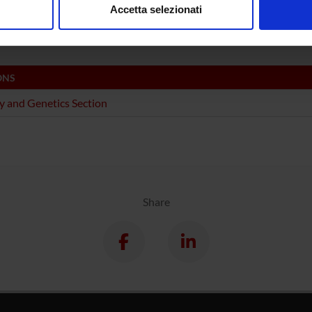
mica e Biologia Molecolare
Accetta selezionati
mistry & Molecular Biology (DSVR)
nalizzare contenuti ed annunci, per fornire funzionalità dei socia
inoltre informazioni sul modo in cui utilizzi il nostro sito con i n
icità e social media, i quali potrebbero combinarle con altre inform
lizzo dei loro servizi.
ONS
y and Genetics Section
Share