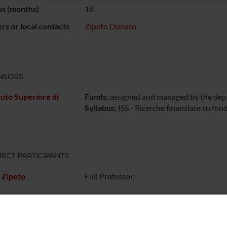
on (months)
18
s or local contacts
Zipeto Donato
NSORS:
ituto Superiore di
Funds:
assigned and managed by the de
Syllabus:
ISS - Ricerche finanziate su fond
ECT PARTICIPANTS
 Zipeto
Full Professor
RCH AREAS INVOLVED IN THE PROJECT