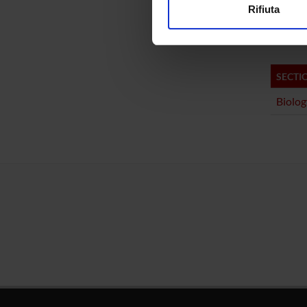
Biochi
Rifiuta
Bioche
Utilizziamo i cookie per perso
nostro traffico. Condividiamo 
di analisi dei dati web, pubbl
che hanno raccolto dal tuo uti
SECTI
Biolog