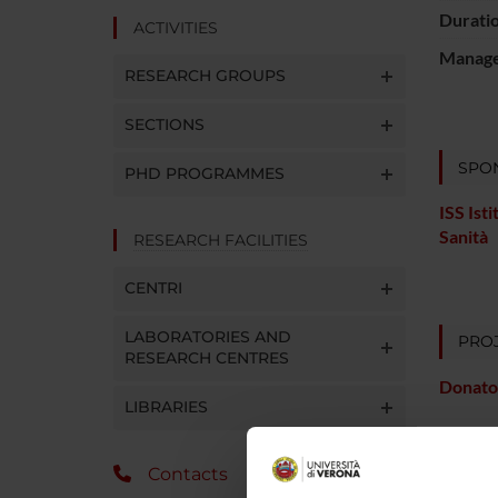
Durati
ACTIVITIES
Manager
RESEARCH GROUPS
SECTIONS
SPO
PHD PROGRAMMES
ISS Ist
Sanità
RESEARCH FACILITIES
CENTRI
LABORATORIES AND
PROJ
RESEARCH CENTRES
Donato
LIBRARIES
Contacts
RESEA