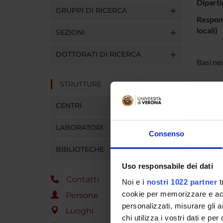
Diparti
GRUPPI DI RICERCA
Respons
locali)
SEZIONI
DOTTORATI DI RICERCA
Basi ne
STRUTTURE
PART
CENTRI
Carlo A
LABORATORI
Consenso
BIBLIOTECHE
COLL
Uso responsabile dei dati
Contatti
Emilia
Noi e
i nostri 1022 partner
t
cookie per memorizzare e acce
Persone
personalizzati, misurare gli an
Luoghi
chi utilizza i vostri dati e pe