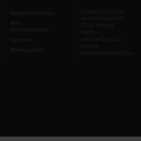
Piazzale Ludovico
Supporto tecnico
Antonio Scuro 10
Area
37124 Verona
Amministrativa
Partita
IVA01541040232
MyUnivr
Codice
Privacy policy
Fiscale93009870234