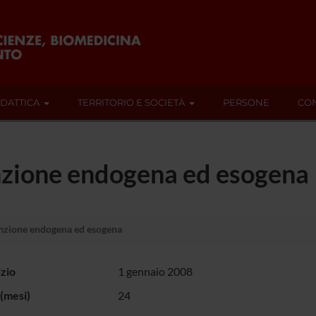
IDATTICA
TERRITORIO E SOCIETÀ
PERSONE
CON
enzione endogena ed esogena
tenzione endogena ed esogena
izio
1 gennaio 2008
(mesi)
24