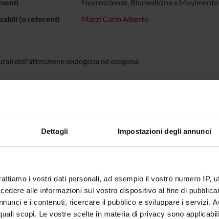
menti
Neuroscienze, Biomedicina e Movimento
abili (o referenti
Marzi Carlo Alberto
urali dell'attenzione endogena ed esogena
ECIPANTI AL PROGETTO
lberto Marzi
Professore emerito
Elena Na
Dettagli
Impostazioni degli annunci
ABORATORI ESTERNI
no Macaluso
Fondazione Santa Lucia
rattiamo i vostri dati personali, ad esempio il vostro numero IP, 
IRCCS - Roma
dere alle informazioni sul vostro dispositivo al fine di pubblica
nunci e i contenuti, ricercare il pubblico e sviluppare i servizi. A
r quali scopi. Le vostre scelte in materia di privacy sono applicabi