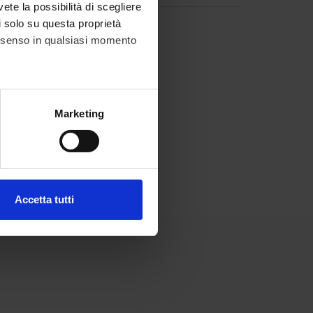
vete la possibilità di scegliere
li solo su questa proprietà
consenso in qualsiasi momento
alche metro,
Marketing
e specifiche (impronte
ezione dettagli
. Puoi
Accetta tutti
l media e per analizzare il
ostri partner che si occupano
azioni che hai fornito loro o