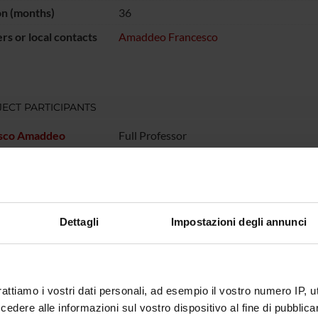
on (months)
36
s or local contacts
Amaddeo Francesco
ECT PARTICIPANTS
sco Amaddeo
Full Professor
RCH AREAS INVOLVED IN THE PROJECT
Dettagli
Impostazioni degli annunci
atry
ONS
rattiamo i vostri dati personali, ad esempio il vostro numero IP, 
dere alle informazioni sul vostro dispositivo al fine di pubblica
n of Psychiatry and Clinical Psychology