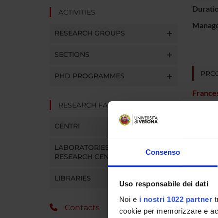
Durati
ACTIVITIES
Manager
RESEARCH GROUPS
SECTIONS
PROJ
PHD PROGRAMMES
France
RESEARCH FACILITIES
CENTRI
RESEA
LABORATORIES AND
Consenso
Psychi
RESEARCH CENTRES
LIBRARIES
Uso responsabile dei dati
SECTI
Noi e
i nostri 1022 partner
t
Contacts
cookie per memorizzare e acce
Sectio