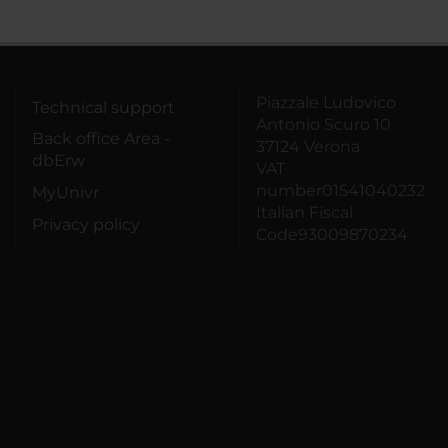
Piazzale Ludovico
Technical support
Antonio Scuro 10
Back office Area -
37124 Verona
dbErw
VAT
number01541040232
MyUnivr
Italian Fiscal
Privacy policy
Code93009870234