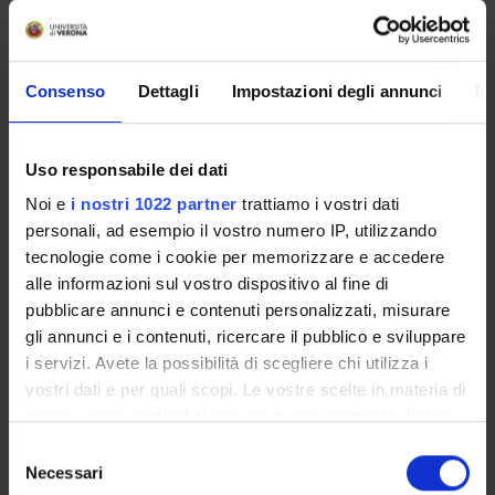
AREE DI RICERCA COINVOLTE DAL PROGETTO
Consenso
Dettagli
Impostazioni degli annunci
In
Psychiatry
Uso responsabile dei dati
SEZIONI
Noi e
i nostri 1022 partner
trattiamo i vostri dati
personali, ad esempio il vostro numero IP, utilizzando
Psichiatria
tecnologie come i cookie per memorizzare e accedere
alle informazioni sul vostro dispositivo al fine di
pubblicare annunci e contenuti personalizzati, misurare
gli annunci e i contenuti, ricercare il pubblico e sviluppare
i servizi. Avete la possibilità di scegliere chi utilizza i
ATTIVITÀ
vostri dati e per quali scopi. Le vostre scelte in materia di
GRUPPI DI RICERCA
privacy sono applicabili solo su questa proprietà digitale
in cui avete effettuato le vostre scelte. È possibile
Selezione
SEZIONI
modificare o revocare il proprio consenso in qualsiasi
Necessari
del