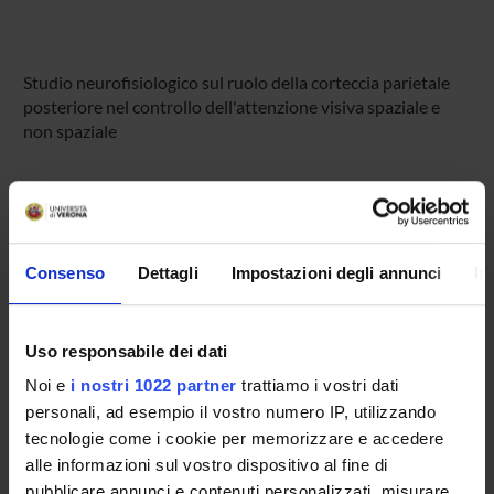
Studio neurofisiologico sul ruolo della corteccia parietale
posteriore nel controllo dell'attenzione visiva spaziale e
non spaziale
PARTECIPANTI AL PROGETTO
Leonardo Chelazzi
Professore ordinario
Consenso
Dettagli
Impostazioni degli annunci
In
Chiara Della Libera
Professore associato
Uso responsabile dei dati
Ashkan Golzar
Noi e
i nostri 1022 partner
trattiamo i vostri dati
personali, ad esempio il vostro numero IP, utilizzando
Ilaria Sani
tecnologie come i cookie per memorizzare e accedere
Elisa Santandrea
alle informazioni sul vostro dispositivo al fine di
Ricercatore a tempo determinato
pubblicare annunci e contenuti personalizzati, misurare