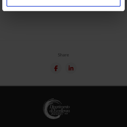
analizzare il nostro traffico. Condividiamo inoltre
Calendar
informazioni sul modo in cui utilizzi il nostro sito con i
nostri partner che si occupano di analisi dei dati web,
pubblicità e social media, i quali potrebbero combinarle
con altre informazioni che hai fornito loro o che hanno
raccolto dal tuo utilizzo dei loro servizi.
Share