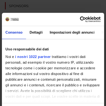
SPONSORS:
Boehringer Ingelheim
Funds:
assigned and managed by the department
Consenso
Dettagli
Impostazioni degli annunci
In
PROJECT PARTICIPANTS
Uso responsabile dei dati
Michele Tinazzi
Full Professor
Noi e
i nostri 1022 partner
trattiamo i vostri dati
personali, ad esempio il vostro numero IP, utilizzando
tecnologie come i cookie per memorizzare e accedere
alle informazioni sul vostro dispositivo al fine di
SECTIONS
pubblicare annunci e contenuti personalizzati, misurare
Neurology Section
gli annunci e i contenuti, ricercare il pubblico e sviluppare
i servizi. Avete la possibilità di scegliere chi utilizza i
vostri dati e per quali scopi. Le vostre scelte in materia di
privacy sono applicabili solo su questa proprietà digitale