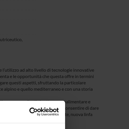
utriceutico,
l’utilizzo ad alto livello di tecnologie innovative
enta e le opportunità che questa offre in termini
gare questi aspetti, sfruttando la particolare
e alpino e quello mediterraneo e con una storia
ico, sono applicati al settore agroalimentare e
prevenzione dei prodotti. Ciò può consentire di dare
produzioni e tradizioni dimenticate, nuova linfa