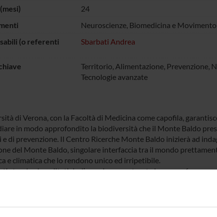
(mesi)
24
menti
Neuroscienze, Biomedicina e Movimento
abili (o referenti
Sbarbati Andrea
chiave
Territorio, Alimentazione, Prevenzione, N
Tecnologie avanzate
sità di Verona, con la Facoltà di Medicina come capofila, garantisce 
diare in modo approfondito la biodiversità che il Monte Baldo pres
i e di prevenzione. Il Centro Ricerche Monte Baldo inizierà ad inda
one del Monte Baldo, singolare interfaccia tra il mondo prettament
a e climatica che lo rendono unico ed irripetibile.
ati standard qualitativi e l’esperienza maturata in campo farmaceut
no di valutare in modo oggettivo i possibili effetti dietetici e di 
importanti motivazioni al consumo di questi ultimi e di riscoprire 
itori sempre più marginali ed in via di abbandono.