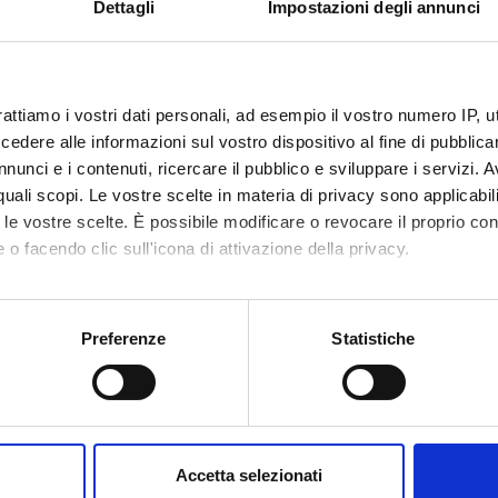
Dettagli
Impostazioni degli annunci
 FINANZIATORI:
tà Montana del
Finanziamento:
assegnato e gestito dal 
rattiamo i vostri dati personali, ad esempio il vostro numero IP, 
dere alle informazioni sul vostro dispositivo al fine di pubblica
Finanziamento:
assegnato e gestito dal 
nunci e i contenuti, ricercare il pubblico e sviluppare i servizi. A
r quali scopi. Le vostre scelte in materia di privacy sono applicabi
to le vostre scelte. È possibile modificare o revocare il proprio 
 o facendo clic sull'icona di attivazione della privacy.
ECIPANTI AL PROGETTO
mo anche:
ernardi
Tecnico-Amministrativo
Andrea S
oni sulla tua posizione geografica, con un'approssimazione di qu
Preferenze
Statistiche
spositivo, scansionandolo attivamente alla ricerca di caratteristich
DI RICERCA COINVOLTE DAL PROGETTO
aborati i tuoi dati personali e imposta le tue preferenze nella
s
consenso in qualsiasi momento dalla Dichiarazione sui cookie.
my & Morphology
Accetta selezionati
nalizzare contenuti ed annunci, per fornire funzionalità dei socia