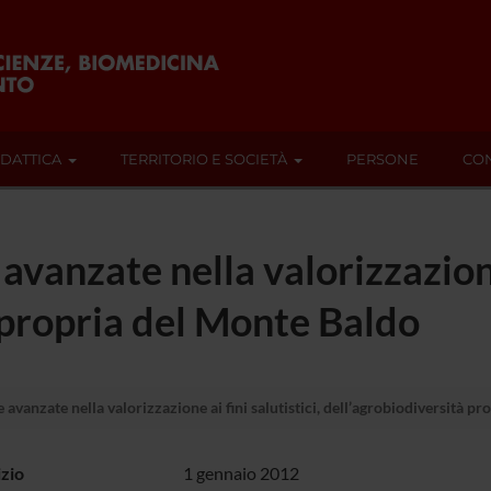
IDATTICA
TERRITORIO E SOCIETÀ
PERSONE
CON
avanzate nella valorizzazione 
 propria del Monte Baldo
 avanzate nella valorizzazione ai fini salutistici, dell’agrobiodiversità p
izio
1 gennaio 2012