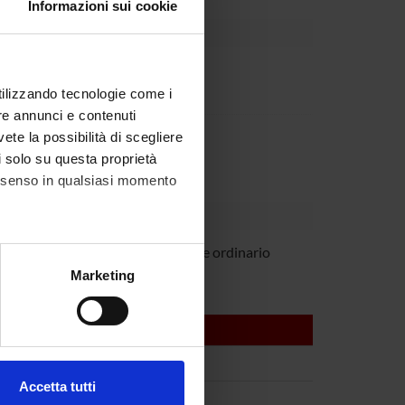
Informazioni sui cookie
Dipartimento
utilizzando tecnologie come i
re annunci e contenuti
Dipartimento
vete la possibilità di scegliere
li solo su questa proprietà
consenso in qualsiasi momento
barbati
Professore ordinario
alche metro,
Marketing
e specifiche (impronte
ezione dettagli
. Puoi
Accetta tutti
l media e per analizzare il