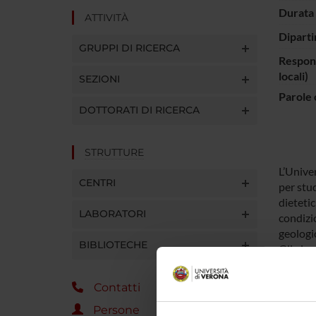
Durata 
ATTIVITÀ
Diparti
GRUPPI DI RICERCA
Respons
locali)
SEZIONI
Parole 
DOTTORATI DI RICERCA
STRUTTURE
L’Univer
CENTRI
per stu
dietetic
LABORATORI
condizi
geologic
BIBLIOTECHE
Gli elev
permetto
nuove e 
Contatti
per terr
Persone