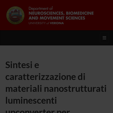
Toggl
Sintesi e
caratterizzazione di
materiali nanostrutturati
luminescenti
upconverter per