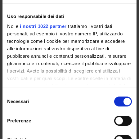
Uso responsabile dei dati
PROJECT PARTICIPANTS
Noi e
i nostri 1022 partner
trattiamo i vostri dati
Marco Giovanni Bettinelli
personali, ad esempio il vostro numero IP, utilizzando
Federico Boschi
tecnologie come i cookie per memorizzare e accedere
Associate Professor
alle informazioni sul vostro dispositivo al fine di
pubblicare annunci e contenuti personalizzati, misurare
Emilio Burattini
gli annunci e i contenuti, ricercare il pubblico e sviluppare
Laura Calderan
i servizi. Avete la possibilità di scegliere chi utilizza i
Associate Professor
vostri dati e per quali scopi. Le vostre scelte in materia di
Massimo Delledonne
privacy sono applicabili solo su questa proprietà digitale
Full Professor
in cui avete effettuato le vostre scelte. È possibile
Selezione
modificare o revocare il proprio consenso in qualsiasi
Necessari
del
Mirco Galie'
momento dalla Dichiarazione sui cookie o facendo clic
Associate Professor
consenso
sull'icona di attivazione della privacy.
Preferenze
Gino Mariotto
Laboratory technician
Con il tuo consenso, vorremmo anche: