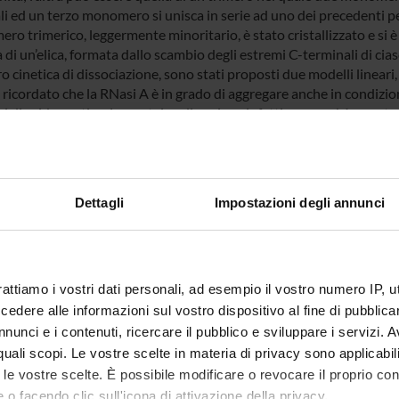
li ed un terzo monomero si unisca in serie ad uno dei precedenti pe
ro trimerico, leggermente minoritario, è stato cristallizzato e si è
 di un’elica, formata dallo scambio degli estremi C-terminali di ci
ro cinetica di dissociazione, sono stati proposti due modelli lineari, 
ricordato che la RNasi A è in grado di aggregare anche in condizioni
i di acido acetico. La proteina dimerizza, infatti, pressochè spont
e 30 anni è noto che anche un eccesso di substrato ne induce la dim
nsiderazioni e dati oggettivi, infine, fanno pensare che il meccanis
i della RNasi A possa avere implicazioni per la formazione di fibril
 dalla constatazione che (1) una proteina amiloidogenica, la cistat
Dettagli
Impostazioni degli annunci
zano tramite il meccanismo di “3D domain-swapping”.
o degli eventi molecolari alla base del processo di aggregazione pr
 versatile proteina, qual è la RNasi A bovina, è certamente promette
e prevenzione della formazioni di aggregati, quali l’amiloide, carat
he lo studio strutturale degli oligomeri della ribonucleasi A ha an
rattiamo i vostri dati personali, ad esempio il vostro numero IP, 
 i peculiari e sorprendenti effetti catalitici, che tali oligomeri acq
dere alle informazioni sul vostro dispositivo al fine di pubblica
rie di RNA, in relazione a possibili correlazioni con almeno alcune
nunci e i contenuti, ricercare il pubblico e sviluppare i servizi. A
ate in una ribonucleasi dimerica naturale, la BS-RNasi. Anzi, la ca
r quali scopi. Le vostre scelte in materia di privacy sono applicabi
ici della RNasi A ha già fornito e consentito di migliorare (13) le i
to le vostre scelte. È possibile modificare o revocare il proprio 
ca che tali aggregati hanno nei riguardi di RNA a doppia elica e ch
 o facendo clic sull'icona di attivazione della privacy.