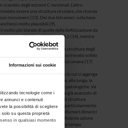
r scambio degli estremi C-terminali. L’altro
 rivelato essere una struttura circolare, che ricorda
ascun monomero (13). Dei due tetrameri, sulla base
anch’essi molto plausibili (9).
 molto più blande di quelle della liofilizzazione da
aneamente a 37 °C e a 65 °C, a pH 6,5 (14), mentre
erizzazione (15).
mo di “scambio” ch’è alla base della struttura degli
le amiloido-simili (12) e tale idea ha trovato solido
ina C (16), e (2) la proteina prionica umana (17)
Informazioni sui cookie
oteica tramite l’indagine del modo in cui si aggrega
nte e utile per la comprensione e, alla lunga, la
terizzati da così gravi conseguenze patologiche. Va
che precise attinenze col programma già avanzato di
utilizzando tecnologie come i
uistano e manifestano nei riguardi di strutture
re annunci e contenuti
 delle attività biologiche che sono particolarmente
vete la possibilità di scegliere
ratterizzazione strutturale dei conformeri dimerici
li solo su questa proprietà
nterpretazioni già proposte della efficiente azione
consenso in qualsiasi momento
e possono riassumersi nell’ipotesi da tempo