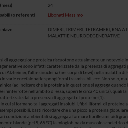
(mesi)
24
abili (o referenti
Libonati Massimo
chiave
DIMERI, TRIMERI, TETRAMERI, RNA A 
MALATTIE NEURODEGENERATIVE
ssi di aggregazione proteica riscuotono attualmente un notevole in
enerative sono infatti caratterizzate dalla presenza di aggregati p
 di Alzheimer, l’alfa-sinucleina (nei corpi di Lewi) nella malattia 
a in varie encefalopatie spongiformi trasmissibili ecc. Non solo, m
inica (ad indicare che la proteina in questione si aggrega quando i
 ininterrotte nell’ambito di essa, superi le circa 40 unità), quali l
atterizzate dalla presenza di aggregati di proteine (1).
in cui si formano tali aggregati insolubili, fibrilliformi, di proteine
esempi possibili, basti ricordare che una piccola proteina globulare
ari condizioni ambientali si aggrega a formare fibrille amiloidi gra
mente blande (pH 9, 65 °C) la mioglobina da muscolo scheletrico di c