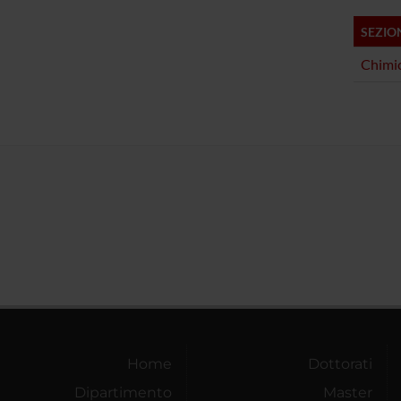
SEZIO
Chimic
Home
Dottorati
Dipartimento
Master