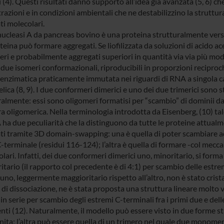
 (4). Questi risultati danno supporto all’idea già avanzata (5, 6) ch
azioni e in condizioni ambientali che ne destabilizzino la struttura 
ti molecolari.
nucleasi A da pancreas bovino è una proteina strutturalmente versat
eina può formare aggregati. Se liofilizzata da soluzioni di acido ace
ri e probabilmente aggregati superiori in quantità via via più mode
ue isomeri conformazionali, riproducibili in proporzioni reciproche
à enzimatica praticamente immutata nei riguardi di RNA a singola ca
lica (8, 9). I due conformeri dimerici e uno dei due trimerici sono sta
ralmente: essi sono oligomeri formatisi per “scambio” di dominii d
ra oligomerica. Nella terminologia introdotta da Eisenberg, (10) 
 ha due peculiarità che la distinguono da tutte le proteine attualm
ti tramite 3D domain-swapping: una è quella di poter scambiare ad
-terminale (residui 116-124); l’altra è quella di formare -col mecc
olari. Infatti, dei due conformeri dimerici uno, minoritario, si forma
itario (il rapporto col precedente è di 4:1) per scambio delle estr
 uno, leggermente maggioritario rispetto all’altro, non è stato crista
 di dissociazione, ne è stata proposta una struttura lineare molto 
o in serie per scambio degli estremi C-terminali fra i primi due e del
nti (12). Naturalmente, il modello può essere visto in due forme s
nita; l’altra può essere quella di un trimero nel quale due monomer