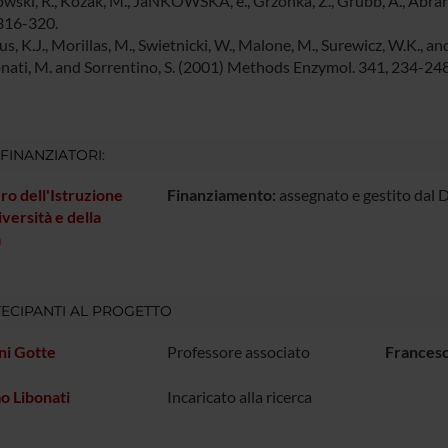
owski, R., Kozak, M., JaNKOWSKA, e., Grzonka, Z., Grubb, A., Abrah
 316-320.
s, K.J., Morillas, M., Swietnicki, W., Malone, M., Surewicz, W.K., an
onati, M. and Sorrentino, S. (2001) Methods Enzymol. 341, 234-248
 FINANZIATORI:
ro dell'Istruzione
Finanziamento:
assegnato e gestito dal 
iversità e della
a
ECIPANTI AL PROGETTO
ni Gotte
Professore associato
Francesc
o Libonati
Incaricato alla ricerca