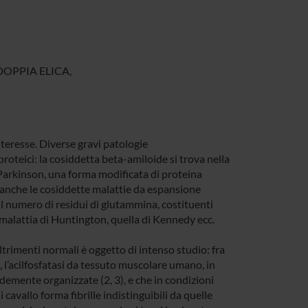
DOPPIA ELICA,
teresse. Diverse gravi patologie
roteici: la cosiddetta beta-amiloide si trova nella
di Parkinson, una forma modificata di proteina
a anche le cosiddette malattie da espansione
l numero di residui di glutammina, costituenti
a malattia di Huntington, quella di Kennedy ecc.
 altrimenti normali è oggetto di intenso studio: fra
, l’acilfosfatasi da tessuto muscolare umano, in
ndemente organizzate (2, 3), e che in condizioni
avallo forma fibrille indistinguibili da quelle