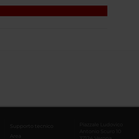
Piazzale Ludovico
Supporto tecnico
Antonio Scuro 10
Area
37124 Verona