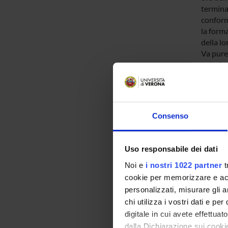
termina
conforme
la forma
della lo
Va pure 
soluzion
da oltr
Varie co
oligomer
supporto
Consenso
dimeriz
Lo studi
una così
Uso responsabile dei dati
possibil
da sé c
Noi e
i nostri 1022 partner
t
studiare
cookie per memorizzare e acce
seconda
personalizzati, misurare gli an
pronunci
chi utilizza i vostri dati e pe
e trimer
digitale in cui avete effettua
cataliti
dalla Dichiarazione sui cookie