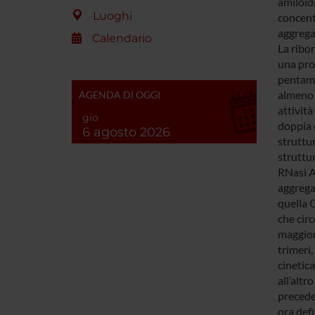
amiloidi
Luoghi
concentr
aggrega
Calendario
La ribo
una prot
pentame
almeno d
AGENDA DI OGGI
attivit
gio
doppia e
6 agosto 2026
struttu
struttu
RNasi A
aggrega
quella C
che circ
maggior
trimeri,
cinetica
all’altr
precede
ora defi