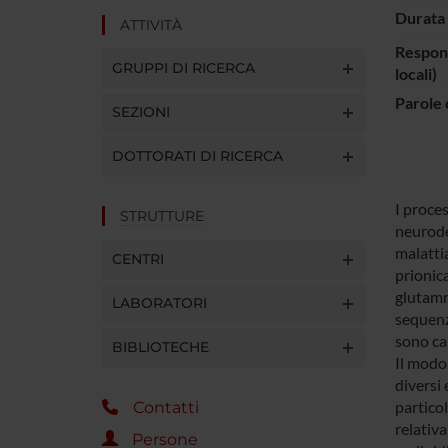
Durata 
ATTIVITÀ
Respons
GRUPPI DI RICERCA
locali)
Parole 
SEZIONI
DOTTORATI DI RICERCA
I proce
STRUTTURE
neurodeg
malattia
CENTRI
prionic
glutamm
LABORATORI
sequenze
sono car
BIBLIOTECHE
Il modo 
diversi 
particol
Contatti
relativa
Persone