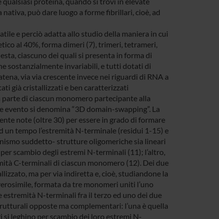
e qualsiasi proteina, quando si trovi in elevate
nativa, può dare luogo a forme fibrillari, cioè, ad
ile e perciò adatta allo studio della maniera in cui
tico al 40%, forma dimeri (7), trimeri, tetrameri,
sta, ciascuno dei quali si presenta in forma di
 sostanzialmente invariabili, e tutti dotati di
tena, via via crescente invece nei riguardi di RNA a
ti già cristallizzati e ben caratterizzati
a parte di ciascun monomero partecipante alla
tale evento si denomina “3D domain-swapping”. La
ente note (oltre 30) per essere in grado di formare
 un tempo l’estremità N-terminale (residui 1-15) e
anismo suddetto- strutture oligomeriche sia lineari
 per scambio degli estremi N-terminali (11); l’altro,
emità C-terminali di ciascun monomero (12). Dei due
llizzato, ma per via indiretta e, cioè, studiandone la
verosimile, formata da tre monomeri uniti l’uno
le estremità N-terminali fra il terzo ed uno dei due
trutturali opposte ma complementari: l’una è quella
i si leghino per scambio dei loro estremi N-