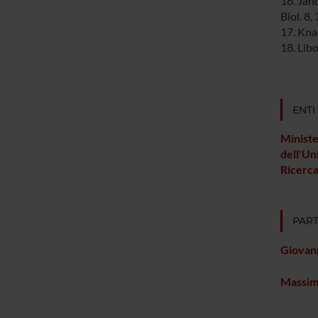
16. Jan
Biol. 8,
17. Knau
18. Lib
ENTI
Ministe
dell'Un
Ricerc
PART
Giovan
Massim