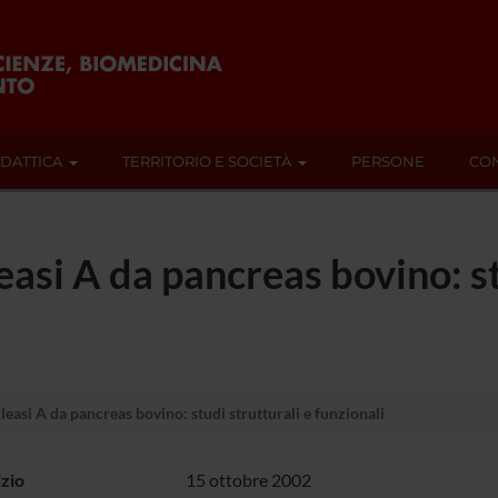
IDATTICA
TERRITORIO E SOCIETÀ
PERSONE
CON
asi A da pancreas bovino: st
easi A da pancreas bovino: studi strutturali e funzionali
izio
15 ottobre 2002