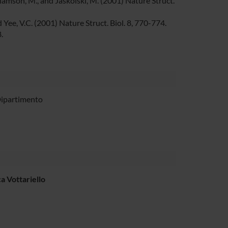
amson, M., and Jaskolski, M. (2001) Nature Struct.
d Yee, V.C. (2001) Nature Struct. Biol. 8, 770-774.
.
Dipartimento
a Vottariello