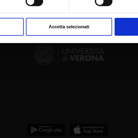
aborati i tuoi dati personali e imposta le tue preferenze nella
s
consenso in qualsiasi momento dalla Dichiarazione sui cookie.
Accetta selezionati
nalizzare contenuti ed annunci, per fornire funzionalità dei socia
inoltre informazioni sul modo in cui utilizzi il nostro sito con i n
icità e social media, i quali potrebbero combinarle con altre inform
lizzo dei loro servizi.