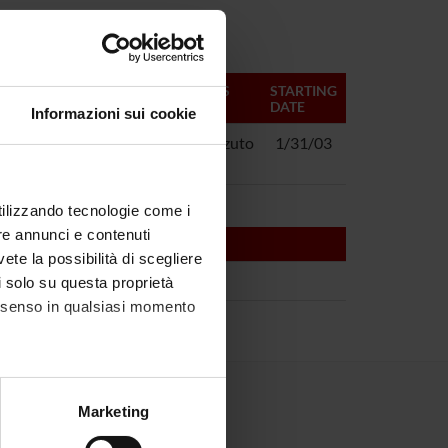
MANAGERS
STARTING
DATE
Informazioni sui cookie
hio e di polimorfismi
Nicolo' Rizzuto
1/31/03
utilizzando tecnologie come i
re annunci e contenuti
vete la possibilità di scegliere
li solo su questa proprietà
consenso in qualsiasi momento
alche metro,
Marketing
e specifiche (impronte