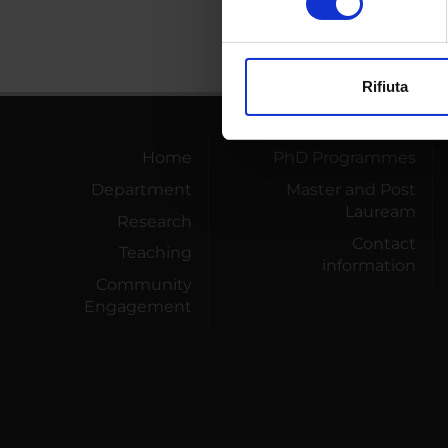
digitali).
Approfondisci come vengono el
modificare o ritirare il tuo 
Rifiuta
Utilizziamo i cookie per perso
nostro traffico. Condividiamo 
di analisi dei dati web, pubbl
Home
PhD Programmes
che hanno raccolto dal tuo uti
Department
Master and Post
Lauream
Research
Contact
Teaching
information
Community
Engagement