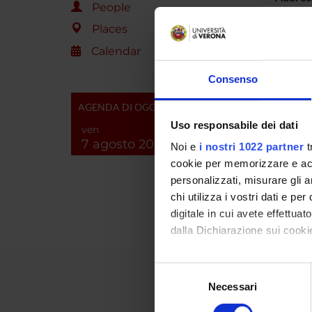
People
Places
PROJEC
Calendar
TITLE
Consenso
Patolog
AGENDA DI OGGI
di gen
Uso responsabile dei dati
ven
7 agosto 2026
Noi e
i nostri 1022 partner
t
FOUND
cookie per memorizzare e acce
YEAR
personalizzati, misurare gli an
2003
chi utilizza i vostri dati e pe
digitale in cui avete effettua
dalla Dichiarazione sui cookie
Con il tuo consenso, vorrem
Selezione
raccogliere informazi
Necessari
del
Identificare il tuo di
consenso