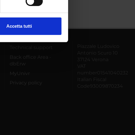
ezione dettagli
. Puoi
Accetta tutti
l media e per analizzare il
ostri partner che si occupano
Piazzale Ludovico
azioni che hai fornito loro o
Technical support
Antonio Scuro 10
Back office Area -
37124 Verona
dbErw
VAT
number01541040232
MyUnivr
Italian Fiscal
Privacy policy
Code93009870234