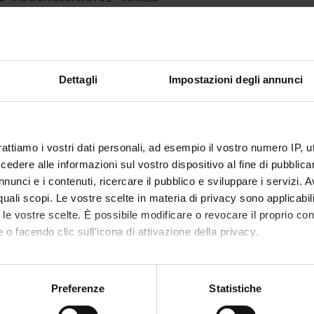
TS
Dettagli
Impostazioni degli annunci
ia aterosclerotica del circolo cerebrale: influenza di fattori di risc
i candidati sulla funzione endoteliale dell'albero carotideo
rattiamo i vostri dati personali, ad esempio il vostro numero IP, 
ING NUMBERS
dere alle informazioni sul vostro dispositivo al fine di pubblica
NUMBER
nunci e i contenuti, ricercare il pubblico e sviluppare i servizi. A
1
r quali scopi. Le vostre scelte in materia di privacy sono applicabi
to le vostre scelte. È possibile modificare o revocare il proprio 
 o facendo clic sull'icona di attivazione della privacy.
mo anche:
oni sulla tua posizione geografica, con un'approssimazione di qu
Share
Preferenze
Statistiche
spositivo, scansionandolo attivamente alla ricerca di caratteristich