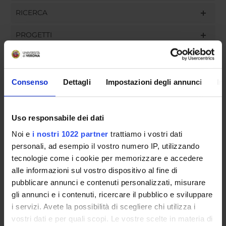
RICERCA
PROGETTI
INCARICHI
Consenso
Dettagli
Impostazioni degli annunci
In
ORGANIZZAZIONE
Uso responsabile dei dati
GOVERNANCE
Noi e
i nostri 1022 partner
trattiamo i vostri dati
personali, ad esempio il vostro numero IP, utilizzando
COMMISSIONI
tecnologie come i cookie per memorizzare e accedere
alle informazioni sul vostro dispositivo al fine di
UFFICI E STRUTTURE DI SERVIZIO
pubblicare annunci e contenuti personalizzati, misurare
gli annunci e i contenuti, ricercare il pubblico e sviluppare
SERVIZI DI SEGRETERIA STUDENTI
i servizi. Avete la possibilità di scegliere chi utilizza i
vostri dati e per quali scopi. Le vostre scelte in materia di
STRUTTURE DEL DIPARTIMENTO