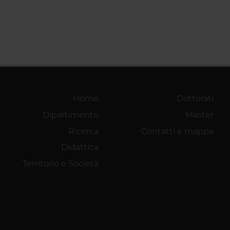
Home
Dottorati
Dipartimento
Master
Ricerca
Contatti e mappa
Didattica
Territorio e Società