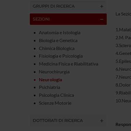
GRUPPI DI RICERCA
La Sezio
SEZIONI
1.Malat
Anatomia e Istologia
2.M. Pa
Biologia e Genetica
3.Sclero
Chimica Biologica
4.Genet
Fisiologia e Psicologia
5.Epiles
Medicina Fisica e Riabilitativa
6.Neurof
Neurochirurgia
7.Neur
Neurologia
8.Dolor
Psichiatria
9.Riabi
Psicologia Clinica
10.Neur
Scienze Motorie
DOTTORATI DI RICERCA
Respon