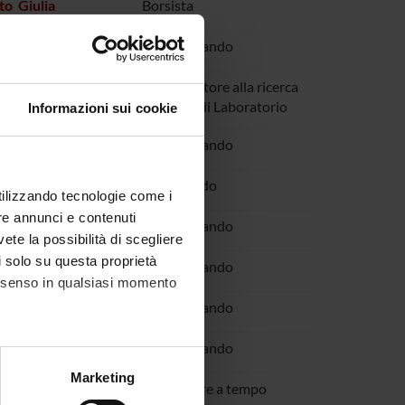
o Giulia
Borsista
lisa
Specializzando
Salvatore
Collaboratore alla ricerca
- Tecnico di Laboratorio
Informazioni sui cookie
mone
Specializzando
io
Dottorando
utilizzando tecnologie come i
re annunci e contenuti
lessia
Specializzando
vete la possibilità di scegliere
li solo su questa proprietà
Eugenio
Specializzando
consenso in qualsiasi momento
li Tommaso
Specializzando
essandro
Specializzando
alche metro,
Marketing
Federico
Ricercatore a tempo
e specifiche (impronte