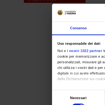
Bevitor
Bianchi
Consenso
Bongiov
Bonomi
Uso responsabile dei dati
Branca
Noi e
i nostri 1022 partner
t
cookie per memorizzare e acce
Bristot
personalizzati, misurare gli an
chi utilizza i vostri dati e pe
Bronza
digitale in cui avete effettua
dalla Dichiarazione sui cookie
Calabre
Con il tuo consenso, vorrem
Calabr
Selezione
raccogliere informazi
Necessari
del
Camere
Identificare il tuo di
consenso