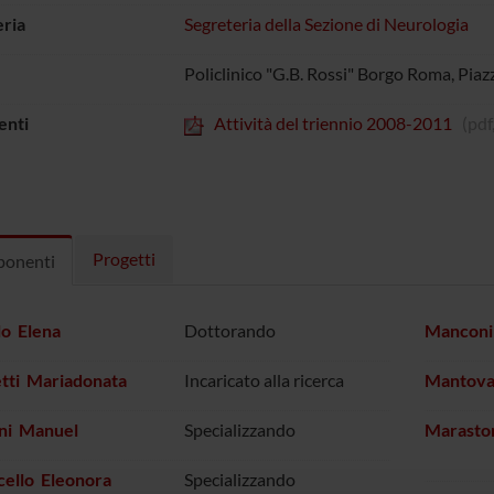
ria
Segreteria della Sezione di Neurologia
Policlinico "G.B. Rossi" Borgo Roma, Piaz
nti
Attività del triennio 2008-2011
(pdf
Progetti
onenti
lo Elena
Dottorando
Manconi 
tti Mariadonata
Incaricato alla ricerca
Mantovan
ini Manuel
Specializzando
Marasto
cello Eleonora
Specializzando