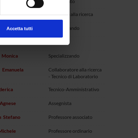
determinato
ezione dettagli
. Puoi
Nicolo'
Incaricato alla ricerca
ndrea
Specializzando
Accetta tutti
l media e per analizzare il
ngela
Borsista
ostri partner che si occupano
azioni che hai fornito loro o
i Monica
Specializzando
e Emanuela
Collaboratore alla ricerca
- Tecnico di Laboratorio
ederica
Tecnico-Amministrativo
 Agnese
Assegnista
n Stefano
Professore associato
Michele
Professore ordinario