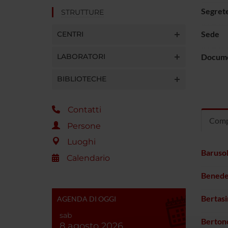
Segrete
STRUTTURE
Sede
CENTRI
LABORATORI
Docume
BIBLIOTECHE
Contatti
Comp
Persone
Luoghi
Baruso
Calendario
Benede
Bertas
AGENDA DI OGGI
sab
Berton
8 agosto 2026