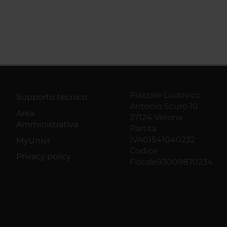
Piazzale Ludovico
Supporto tecnico
Antonio Scuro 10
Area
37124 Verona
Amministrativa
Partita
IVA01541040232
MyUnivr
Codice
Privacy policy
Fiscale93009870234