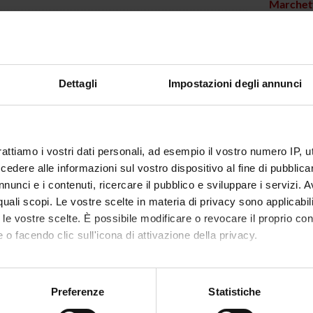
Marchett
i Maria Paola
Specializzando
Menini E
 Elena
Specializzando
Monaco 
Dettagli
Impostazioni degli annunci
anni Luigi Giuseppe
Incaricato alla ricerca
Pace Si
 Fabio
Specializzando
Paio Fab
leoni Andrea
Specializzando
rattiamo i vostri dati personali, ad esempio il vostro numero IP, 
dere alle informazioni sul vostro dispositivo al fine di pubblica
Peghin A
 Lucrezia
Borsista
nunci e i contenuti, ricercare il pubblico e sviluppare i servizi. A
r quali scopi. Le vostre scelte in materia di privacy sono applicabi
Peluso 
to Erika
Dottorando
to le vostre scelte. È possibile modificare o revocare il proprio 
 o facendo clic sull'icona di attivazione della privacy.
Pettinel
se Diletta
Specializzando
Polo Al
mo anche:
ese Massimiliano
Professore associato
oni sulla tua posizione geografica, con un'approssimazione di qu
Preferenze
Statistiche
Ranieri 
r Sophia Diana
Specializzando
spositivo, scansionandolo attivamente alla ricerca di caratteristich