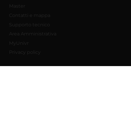
Master
Contatti e mappa
Supporto tecnico
Area Amministrativa
MyUnivr
Privacy policy