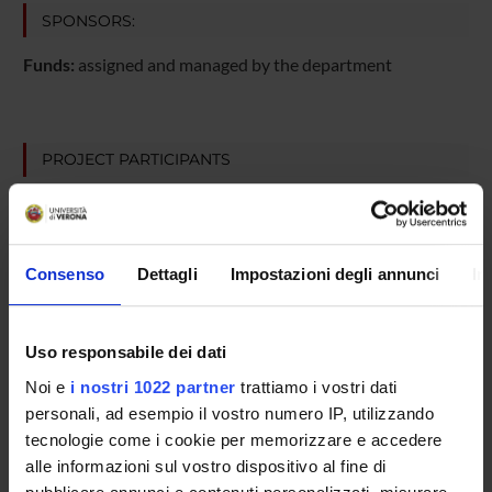
SPONSORS:
Funds:
assigned and managed by the department
PROJECT PARTICIPANTS
Andrea Peru
Giancarlo Tassinari
Research Assistants
Consenso
Dettagli
Impostazioni degli annunci
In
Uso responsabile dei dati
COLLABORATORI ESTERNI
Noi e
i nostri 1022 partner
trattiamo i vostri dati
Alberto Beltramello
personali, ad esempio il vostro numero IP, utilizzando
Azienda Ospedaliera di Verona Primario
tecnologie come i cookie per memorizzare e accedere
alle informazioni sul vostro dispositivo al fine di
Silvia Babighian