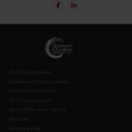
PhD Programmes
Master and Post Lauream
Contact information
Technical support
Back office Area - dbErw
MyUnivr
Privacy policy